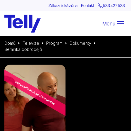
Zákaznická zóna
Kontakt
533 427 533
Menu
Domů
Televize
Program
Dokumenty
Semínka dobrodějů
Pořad aktuálně není v nabídce