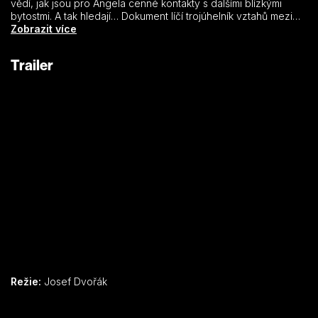
vědí, jak jsou pro Ángela cenné kontakty s dalšími blízkými
bytostmi. A tak hledají… Dokument líčí trojúhelník vztahů mezi
chlapcem na autistickém spektru, jeho rodiči a devíti
Zobrazit více
dobrovolníky. Co si tyto tři strany vzájemně dávají a co
dostávají? Jakým výzvám čelí? A může být dobrovolnictví
Trailer
cestou ke štěstí?
Režie:
Josef Dvořák