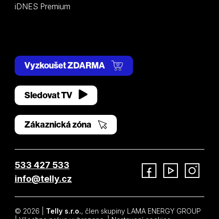
iDNES Premium
Vyzkoušet ZDARMA
Sledovat TV
Zákaznická zóna
533 427 533
info@telly.cz
Facebook
YouTube
Instagram
© 2026 |
Telly s.r.o.
, člen skupiny LAMA ENERGY GROUP