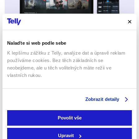
Nalaďte si web podle sebe
Mobily a tablety (Android a Apple)
K lepšímu zážitku z Telly, analýze dat a úpravě reklam
používáme cookies. Bez těch základních se
neobejdeme, ale u těch volitelných máte režii ve
vlastních rukou.
Zobrazit detaily
Webový prohlížeč
Povolit vše
Upravit