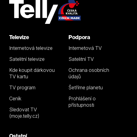
Televize
Podpora
Internetová televize
Internetová TV
Satelitní televize
Satelitní TV
Kde koupit dárkovou
Ochrana osobních
TV kartu
údajů
TV program
Šetříme planetu
Ceník
Prohlášení o
přístupnosti
Sledovat TV
(moje.telly.cz)
Ostatní