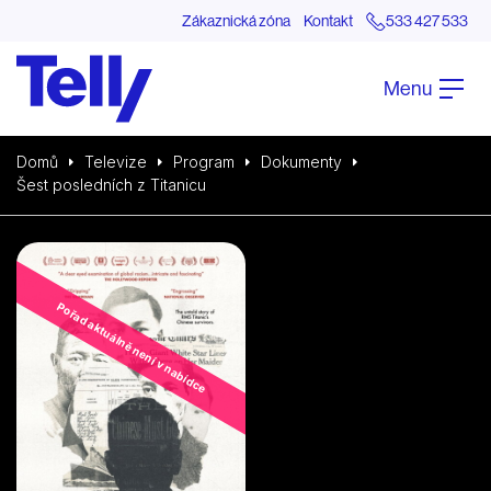
Zákaznická zóna
Kontakt
533 427 533
Menu
Domů
Televize
Program
Dokumenty
Šest posledních z Titanicu
Pořad aktuálně není v nabídce