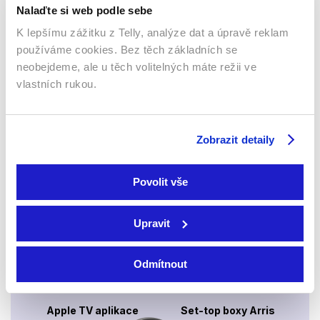
Nalaďte si web podle sebe
K lepšímu zážitku z Telly, analýze dat a úpravě reklam
používáme cookies. Bez těch základních se
neobejdeme, ale u těch volitelných máte režii ve
Webový prohlížeč
vlastních rukou.
Zobrazit detaily
Povolit vše
Xbox app
Upravit
Odmítnout
Apple TV aplikace
Set-top boxy Arris