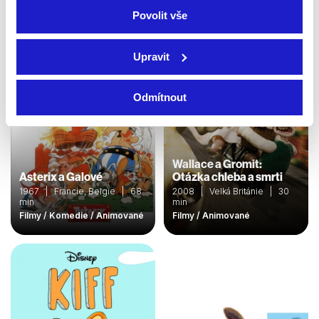
Povolit vše
Upravit
Odmítnout
Wallace a Gromit:
Asterix a Galové
Otázka chleba a smrti
1967 | Francie, Belgie | 68
2008 | Velká Británie | 30
min
min
Filmy / Komedie / Animované
Filmy / Animované