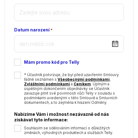
Datum narození
*
DD
dot
MM
Mám promo kód pro Telly
dot
YYYY
*
* Účastník potvrzuje, že byl před uzavřením Smlouvy
řádně seznámen s
Všeobecnými podmínkami
,
Zvláštními podmínkami
a
Ceníkem
. Úplným a
úspěšným dokončením objednávky se Účastník
zavazuje plnit své povinnosti vůči Telly v souladu s
podmínkami uvedenými v této Smlouvě a Smluvních
dokumentech, a to zejména k hrazení Odměny.
Nabízíme Vám i možnost nezávazně od nás
získávat tyto informace:
Souhlasím se sdělováním informací o důležitých
změnách, výhodných produktech a službách Telly.