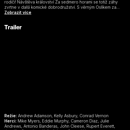
rodiči! Návštěva království Za sedmero horami se totiž záhy
zvrtne v další komické dobrodružství. S věrným Oslíkem za
zády čelí Shrek nástrahám Kmotřičky víly, domýšlivému princi
Zobrazit více
Krasoňovi a proslulému lovci zlobrů Kocourovi v botách,
kterému však pod fasádou zuřivého bojovníka tepe srdce ze
Trailer
zlata.
Režie:
Andrew Adamson, Kelly Asbury, Conrad Vernon
Herci:
Mike Myers, Eddie Murphy, Cameron Diaz, Julie
Andrews, Antonio Banderas, John Cleese, Rupert Everett,