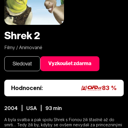
Shrek 2
Filmy / Animované
Vyzkoušet zdarma
Sledovat
Hodnocení:
83 %
2004 | USA | 93 min
A byla svatba a pak spolu Shrek s Fionou žili šťastně až do
smrti… Tedy žili by, kdyby se ovšem nevydali za princezninými