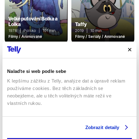
Velké putování Bolka a
Lolka
Taffy
1978 | Polsko | 101 min
2019 | 10 min
Filmy / Animované
Filmy / Seriály / Animované
Nalaďte si web podle sebe
K lepšímu zážitku z Telly, analýze dat a úpravě reklam
používáme cookies. Bez těch základních se
neobejdeme, ale u těch volitelných máte režii ve
vlastních rukou.
Odvážná Emma
Superčíči
2024 | Čína, Irsko | 93 min
Zobrazit detaily
30 min
Filmy / Dobrodružné /
Filmy / Seriály / Animované
Rodinné / Animované