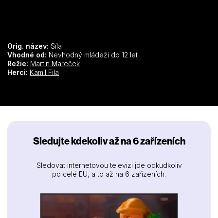
Orig. název:
Síla
Vhodné od:
Nevhodný mládeži do 12 let
Režie:
Martin Mareček
Herci:
Kamil Fila
Sledujte kdekoliv až na 6 zařízeních
Sledovat internetovou televizi jde odkudkoliv
po celé EU, a to až na 6 zařízeních.