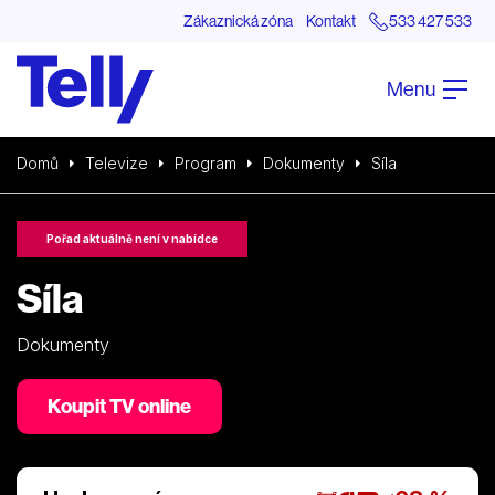
Zákaznická zóna
Kontakt
533 427 533
Menu
Domů
Televize
Program
Dokumenty
Síla
Pořad aktuálně není v nabídce
Síla
Dokumenty
Koupit TV online