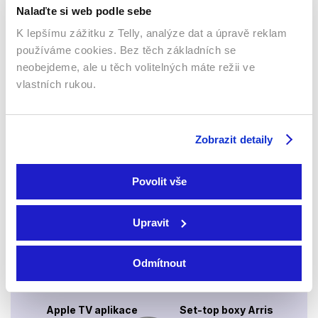
Nalaďte si web podle sebe
K lepšímu zážitku z Telly, analýze dat a úpravě reklam
používáme cookies. Bez těch základních se
neobejdeme, ale u těch volitelných máte režii ve
Webový prohlížeč
vlastních rukou.
Zobrazit detaily
Povolit vše
Xbox app
Upravit
Odmítnout
Apple TV aplikace
Set-top boxy Arris