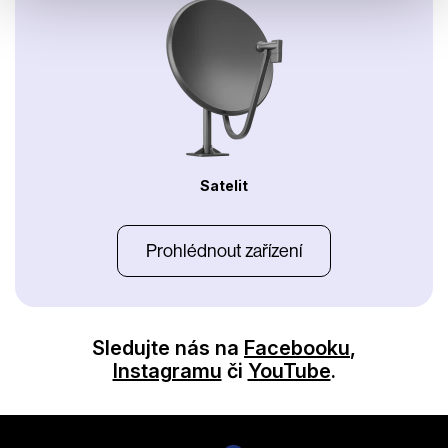
Satelit
Prohlédnout zařízení
Sledujte nás na
Facebooku
,
Instagramu
či
YouTube
.