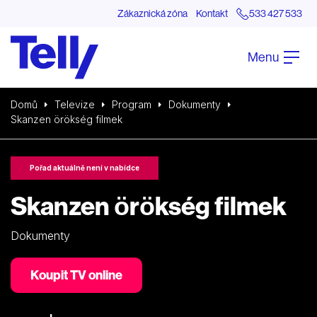
Zákaznická zóna
Kontakt
533 427 533
Menu
Domů
Televize
Program
Dokumenty
Skanzen örökség filmek
Pořad aktuálně není v nabídce
Skanzen örökség filmek
Dokumenty
Koupit TV online