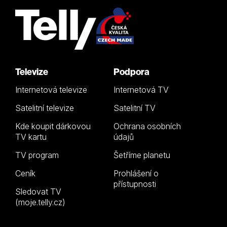
Televize
Podpora
Internetová televize
Internetová TV
Satelitní televize
Satelitní TV
Kde koupit dárkovou
Ochrana osobních
TV kartu
údajů
TV program
Šetříme planetu
Ceník
Prohlášení o
přístupnosti
Sledovat TV
(moje.telly.cz)