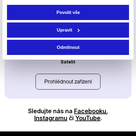
Apple TV aplikace
Set-top boxy Arris
Povolit vše
Upravit
Odmítnout
Satelit
Prohlédnout zařízení
Sledujte nás na
Facebooku
,
Instagramu
či
YouTube
.