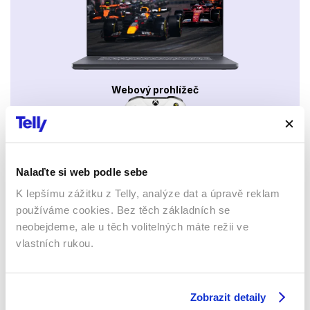
Webový prohlížeč
Nalaďte si web podle sebe
K lepšímu zážitku z Telly, analýze dat a úpravě reklam
Xbox app
používáme cookies. Bez těch základních se
neobejdeme, ale u těch volitelných máte režii ve
vlastních rukou.
Zobrazit detaily