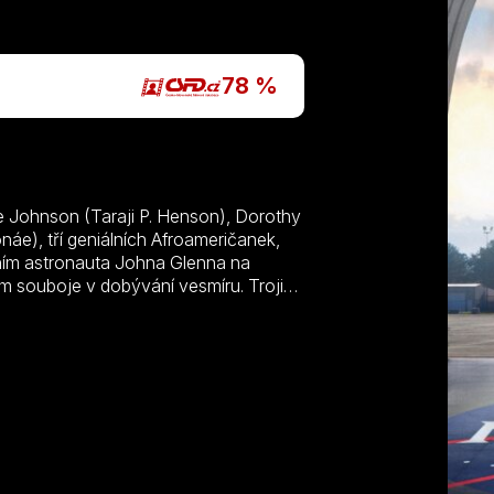
P
78 %
ne Johnson (Taraji P. Henson), Dorothy
e), tří geniálních Afroameričanek,
áním astronauta Johna Glenna na
 souboje v dobývání vesmíru. Trojice
la se inspirací pro další generace.