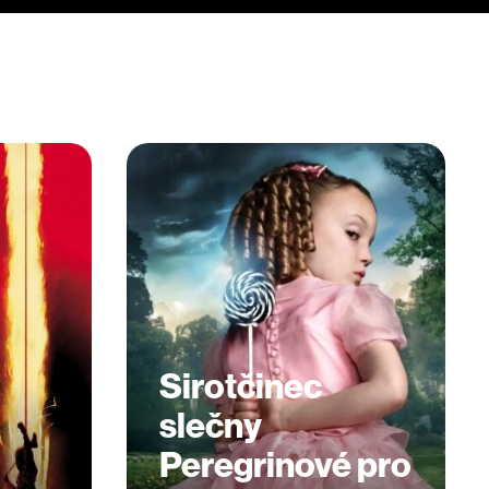
Sirotčinec
slečny
Peregrinové pro