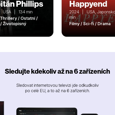
itán Phillips
Happyend
| USA | 134 min
2024 | USA, Japonsko
min
 Thrillery / Ostatní /
/ Životopisný
Filmy / Sci-fi / Drama
Sledujte kdekoliv až na 6 zařízeních
Sledovat internetovou televizi jde odkudkoliv
po celé EU, a to až na 6 zařízeních.