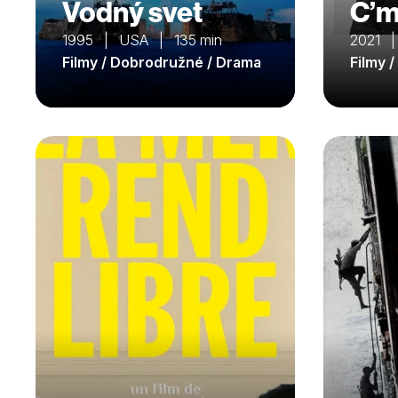
Vodný svet
C’m
1995 | USA | 135 min
2021 |
Filmy / Dobrodružné / Drama
Filmy 