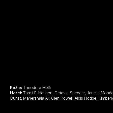
Režie:
Theodore Melfi
Herci:
Taraji P. Henson, Octavia Spencer, Janelle Monáe, Kevin Costner, Jim Parsons, Kirsten
Dunst, Mahershala Ali, Glen Powel