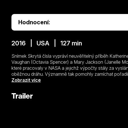
Hodnocení:
2016 | USA | 127 min
Snímek Skrytá čísla vypráví neuvěřitelný příběh Katheri
Vaughan (Octavia Spencer) a Mary Jackson (Janelle Moná
které pracovaly v NASA a jejichž výpočty stály za vysl
oběžnou dráhu. Významně tak pomohly zamíchat pořadím
vizionářek nedbala na rasové a genderové předsudky a sta
Zobrazit více
Trailer