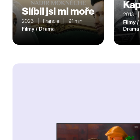
Kap
Slíbil jsi mi moře
2013 
2023 | Francie | 91 min
Filmy /
Filmy / Drama
Drama 