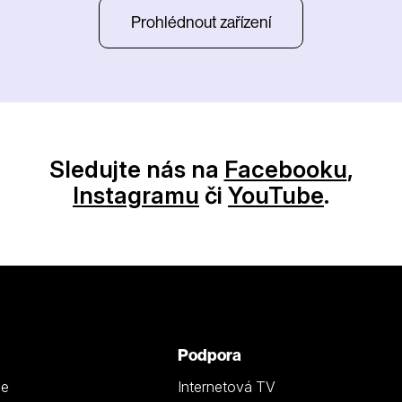
Prohlédnout zařízení
Sledujte nás na
Facebooku
,
Instagramu
či
YouTube
.
Podpora
ze
Internetová TV