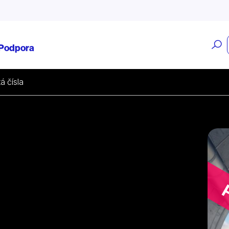
O
Podpora
v
á čísla