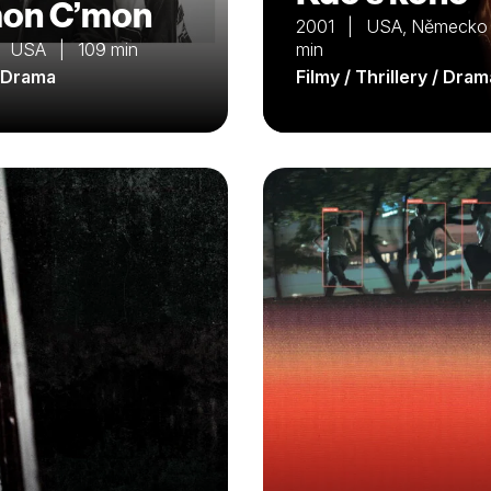
on C’mon
2001 | USA, Německo
 USA | 109 min
min
/ Drama
Filmy / Thrillery / Dram