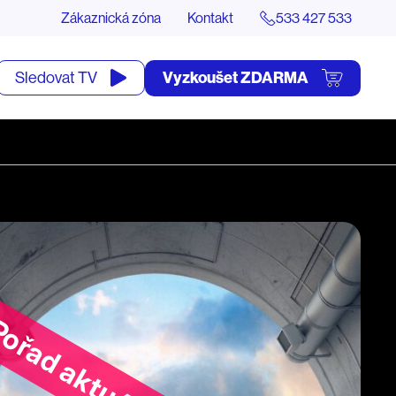
Zákaznická zóna
Kontakt
533 427 533
tevřít
Vyzkoušet ZDARMA
Sledovat TV
yhledávání