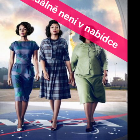
ořad aktuálně není v nabídce