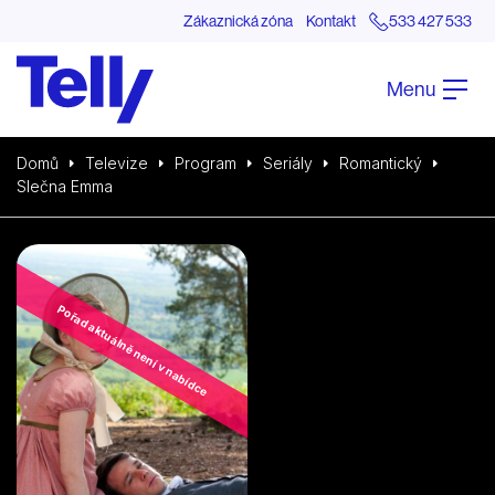
Zákaznická zóna
Kontakt
533 427 533
Menu
Domů
Televize
Program
Seriály
Romantický
Slečna Emma
Pořad aktuálně není v nabídce