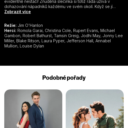
evidentně nestačí! Znuděná slečinka si totiž ráda užívá v
dohazování nápadníků každému ve svém okolí. Když se jí
podaří tímto způsobem provdat svou sestru, rozhodne se
Zobrazit více
dohodit také někoho pro svou kamarádku Harriet. Ve snaze ji
provdat kráčí od maléru k maléru a jediným, kdo se snaží ji
Režie:
Jim O'Hanlon
trošku umravnit, je její švagr pan Knightley. Emma se musí naučit
Herci:
Romola Garai, Christina Cole, Rupert Evans, Michael
poprvé v životě porozumět sobě samotné, jestliže chce
Gambon, Robert Bathurst, Tamsin Greig, Jodhi May, Jonny Lee
rozpoznat tužby a přání srdcí jiných.
Miller, Blake Ritson, Laura Pyper, Jefferson Hall, Annabel
Mullion, Louise Dylan
Podobné pořady