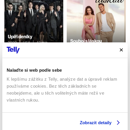
Upíří deníky
Souboj s láskou
2009 | USA | 42 min
2022 | Turecko | 120 min
Seriály / Thriller / Horor /
Romantický / Ostatní /
Seriály / Komedie /
Mysteriózní
Romantický
Nalaďte si web podle sebe
K lepšímu zážitku z Telly, analýze dat a úpravě reklam
Sledujte kdekoliv až na 6 zařízeních
používáme cookies. Bez těch základních se
neobejdeme, ale u těch volitelných máte režii ve
Sledovat internetovou televizi jde odkudkoliv
vlastních rukou.
po celé EU, a to až na 6 zařízeních.
Zobrazit detaily