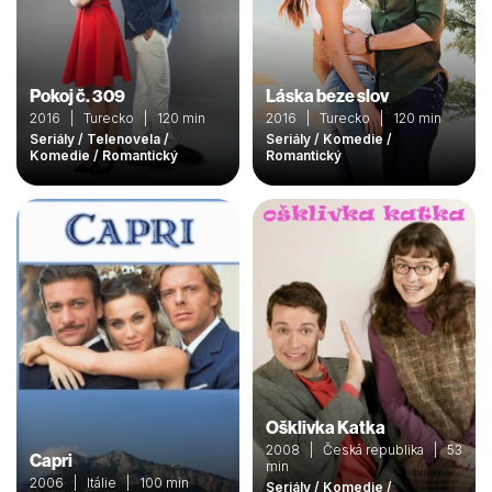
Pokoj č. 309
Láska beze slov
2016 | Turecko | 120 min
2016 | Turecko | 120 min
Seriály / Telenovela /
Seriály / Komedie /
Komedie / Romantický
Romantický
Ošklivka Katka
2008 | Česká republika | 53
Capri
min
2006 | Itálie | 100 min
Seriály / Komedie /