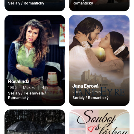
Seriály / Romantický
Romantický
Rosalinda
Jana Eyrová
1999 | Mexiko | 45 min
2006 | 125 min
Seriály / Telenovela /
Romantický
Seriály / Romantický