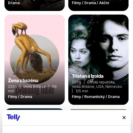
Drama
Filmy / Drama / Akční
Tristan a Izolda
Žena z bazénu
2006 | Česká republika,
2024 | Velká Británie | 99
Velká Británie, USA, Německo
min
| 125 min
Filmy / Drama
Filmy / Romantický / Drama