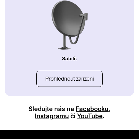
Satelit
Prohlédnout zařízení
Sledujte nás na
Facebooku
,
Instagramu
či
YouTube
.