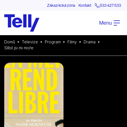
Zákaznická zóna
Kontakt
533 427 533
Menu
Domů
Televize
Program
Filmy
Drama
Slíbil jsi mi moře