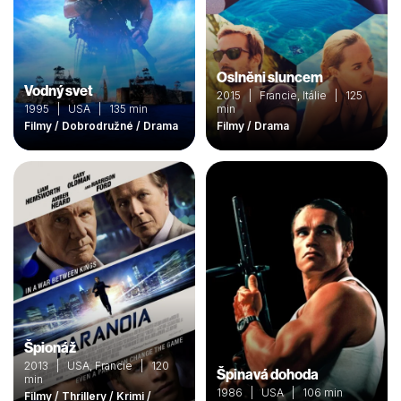
Oslněni sluncem
Vodný svet
2015 | Francie, Itálie | 125
1995 | USA | 135 min
min
Filmy / Dobrodružné / Drama
Filmy / Drama
Špionáž
2013 | USA, Francie | 120
Špinavá dohoda
min
1986 | USA | 106 min
Filmy / Thrillery / Krimi /