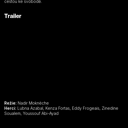
cestou ke svobodě.
Trailer
Režie:
Nadir Moknèche
Herci:
Lubna Azabal, Kenza Fortas, Eddy Frogeais, Zinedine
Soualem, Youssouf Abi-Ayad