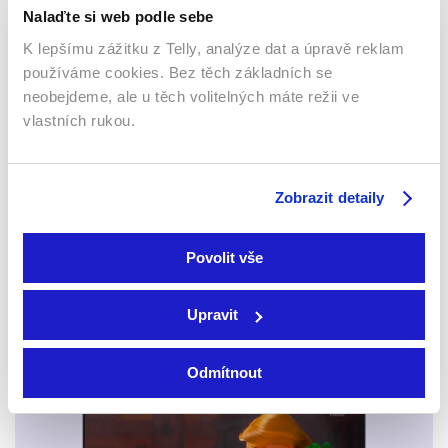
Nalaďte si web podle sebe
K lepšímu zážitku z Telly, analýze dat a úpravě reklam
používáme cookies. Bez těch základních se
neobejdeme, ale u těch volitelných máte režii ve
vlastních rukou.
Zúčtování
Země žen
2016 | USA | 128 min
2023 | Itálie | 104 min
Filmy / Drama / Akční
Filmy / Drama
Zobrazit detaily
Povolit vše
Sledujte kdekoliv až na 6 zařízeních
Upravit
Sledovat internetovou televizi jde odkudkoliv
po celé EU, a to až na 6 zařízeních.
Odmítnout