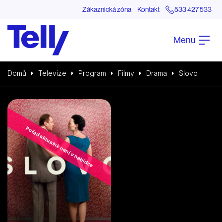
Zákaznická zóna
Kontakt
533 427 533
Menu
Domů
Televize
Program
Filmy
Drama
Slovo
Pořad aktuálně není v nabídce