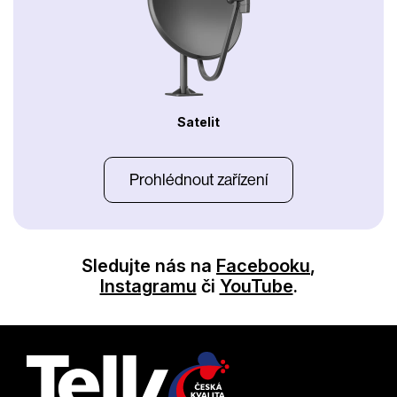
Satelit
Prohlédnout zařízení
Sledujte nás na
Facebooku
,
Instagramu
či
YouTube
.