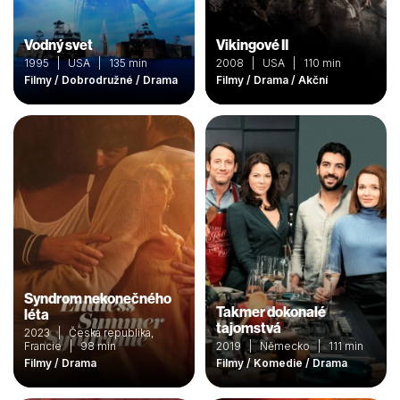
Vodný svet
Vikingové II
1995 | USA | 135 min
2008 | USA | 110 min
Filmy / Dobrodružné / Drama
Filmy / Drama / Akční
Syndrom nekonečného
Takmer dokonalé
léta
tajomstvá
2023 | Česká republika,
Francie | 98 min
2019 | Německo | 111 min
Filmy / Drama
Filmy / Komedie / Drama