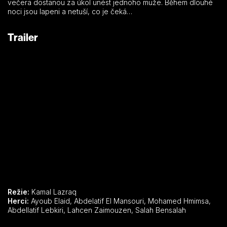
večera dostanou za úkol unést jednoho muže. Během dlouhé
noci jsou lapeni a netuší, co je čeká…
Trailer
Režie:
Kamal Lazraq
Herci:
Ayoub Elaid, Abdelatif El Mansouri, Mohamed Hmimsa,
Abdellatif Lebkiri, Lahcen Zaimouzen, Salah Bensalah