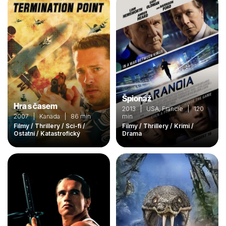
Špionáž
Hra s časem
2013 | USA, Francie | 120
2007 | Kanada | 86 min
min
Filmy / Thrillery / Sci-fi /
Filmy / Thrillery / Krimi /
Ostatní / Katastrofický
Drama