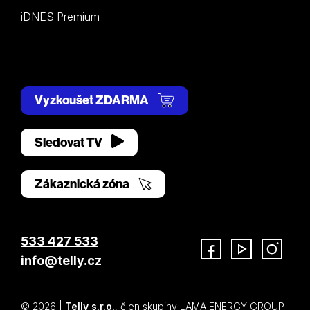
iDNES Premium
Vyzkoušet ZDARMA
Sledovat TV
Zákaznická zóna
533 427 533
info@telly.cz
Facebook
YouTube
Instagram
© 2026 |
Telly s.r.o.
, člen skupiny LAMA ENERGY GROUP