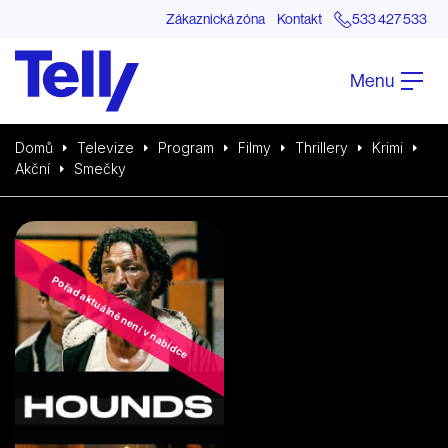
Zákaznická zóna
Kontakt
533 427 533
Menu
Domů
Televize
Program
Filmy
Thrillery
Krimi
Akční
Smečky
Pořad aktuálně není v nabídce