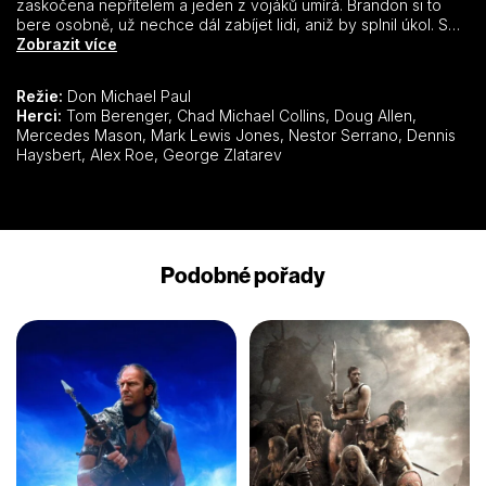
zaskočena nepřítelem a jeden z vojáků umírá. Brandon si to
bere osobně, už nechce dál zabíjet lidi, aniž by splnil úkol. Své
rozhodnutí odejít sděluje po návratu na základnu majoru
Zobrazit více
Bidwellovi. Ten to zamítá a nařizuje mu zůstat u jednotky. Záhy
navštíví Bidwella plukovník tajné služby a sděluje mu informaci,
Režie:
Don Michael Paul
že někdo zabíjí přeživší členy tajné akce Sentinel. Brandonův
Herci:
Tom Berenger, Chad Michael Collins, Doug Allen,
otec a dva další velící důstojníci jsou po smrti. Major dostává za
Mercedes Mason, Mark Lewis Jones, Nestor Serrano, Dennis
úkol vraha vypátrat. Pak plukovník nařídí Bidwellovi přesunout
Haysbert, Alex Roe, George Zlatarev
se s oddílem odstřelovačů do Sýrie, aby ochránil dalšího
důstojníka. Major oznámí Brandonovi, že jeho otec je po smrti,
ale nezařadí ho do pátracího oddílu s tím, že by to bral moc
osobně. Brandon ze základny uteče a do Sýrie se přesune
vlastní cestou.
Podobné pořady