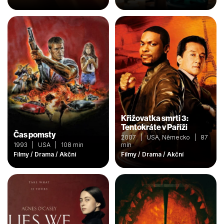
Křižovatka smrti 3:
Tentokráte v Paříži
Čas pomsty
2007 | USA, Německo | 87
1993 | USA | 108 min
min
Filmy / Drama / Akční
Filmy / Drama / Akční