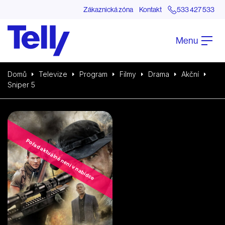
Zákaznická zóna
Kontakt
533 427 533
Menu
Domů
Televize
Program
Filmy
Drama
Akční
Sniper 5
Pořad aktuálně není v nabídce