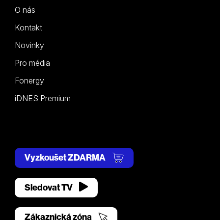
O nás
Kontakt
Novinky
Pro média
Fonergy
iDNES Premium
Vyzkoušet ZDARMA
Sledovat TV
Zákaznická zóna