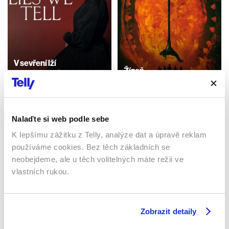
V sevření lží
Žízeň
2023 | Irsko | 86 min
2015 | USA | 87 min
Filmy / Ostatní / Drama /
Mysteriózní
Filmy / Thrillery / Akční
Nalaďte si web podle sebe
K lepšímu zážitku z Telly, analýze dat a úpravě reklam
Sledujte kdekoliv až na 6 zařízeních
používáme cookies. Bez těch základních se
neobejdeme, ale u těch volitelných máte režii ve
Sledovat internetovou televizi jde odkudkoliv
vlastních rukou.
po celé EU, a to až na 6 zařízeních.
Zobrazit detaily