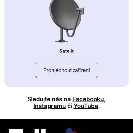
Satelit
Prohlédnout zařízení
Sledujte nás na
Facebooku
,
Instagramu
či
YouTube
.