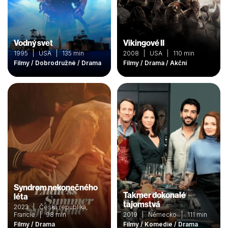
Vodný svet
Vikingové II
1995 | USA | 135 min
2008 | USA | 110 min
Filmy / Dobrodružné / Drama
Filmy / Drama / Akční
Syndrom nekonečného
Takmer dokonalé
léta
tajomstvá
2023 | Česká republika,
Francie | 98 min
2019 | Německo | 111 min
Filmy / Drama
Filmy / Komedie / Drama