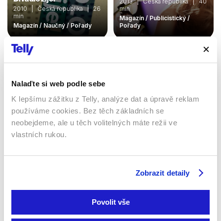
2013 | Česká republika | 40
2010 | Česká republika | 26
min
min
Magazín / Publicistický /
Magazín / Naučný / Pořady
Pořady
Sledujte kdekoliv až na 6 zařízeních
Nalaďte si web podle sebe
Sledovat internetovou televizi jde odkudkoliv
K lepšímu zážitku z Telly, analýze dat a úpravě reklam
po celé EU, a to až na 6 zařízeních.
používáme cookies. Bez těch základních se
neobejdeme, ale u těch volitelných máte režii ve
vlastních rukou.
Zobrazit detaily
Povolit vše