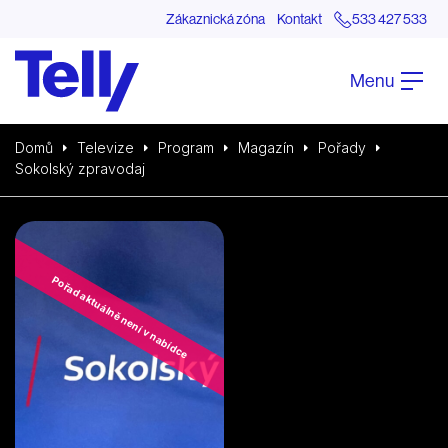
Zákaznická zóna
Kontakt
533 427 533
Menu
Domů
Televize
Program
Magazín
Pořady
Sokolský zpravodaj
Pořad aktuálně není v nabídce