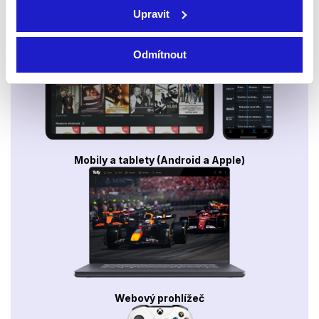
Smart TV - Android, Google, Samsung, LG, VIDAA
Upravit
Odmítnout
Mobily a tablety (Android a Apple)
Webový prohlížeč