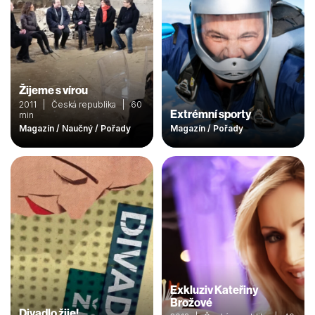
Žijeme s vírou
2011 | Česká republika | 60
Extrémní sporty
min
Magazín / Naučný / Pořady
Magazín / Pořady
Exkluziv Kateřiny
Brožové
Divadlo žije!