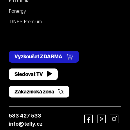
Pro média
Fonergy
iDNES Premium
Vyzkoušet ZDARMA
Sledovat TV
Zákaznická zóna
533 427 533
info@telly.cz
Facebook
YouTube
Instagram