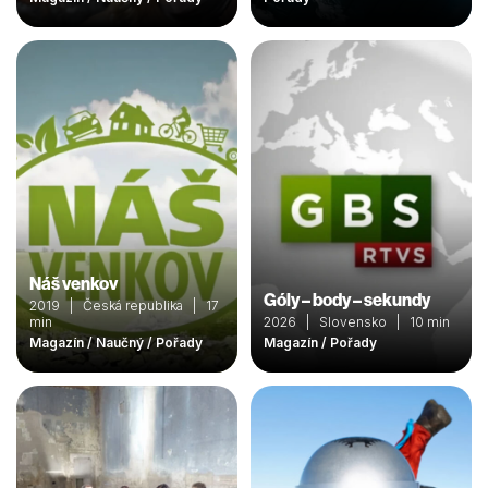
Náš venkov
Góly – body – sekundy
2019 | Česká republika | 17
min
2026 | Slovensko | 10 min
Magazín / Naučný / Pořady
Magazín / Pořady