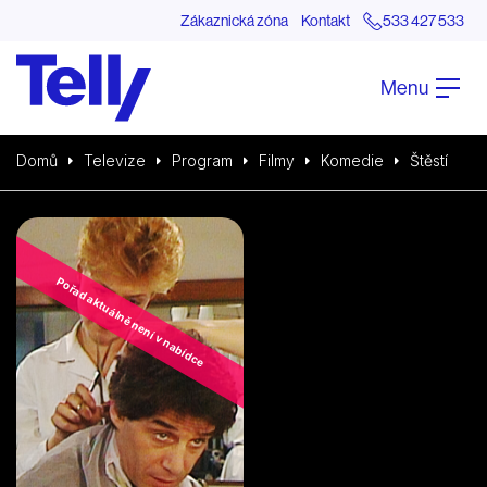
Zákaznická zóna
Kontakt
533 427 533
Menu
Domů
Televize
Program
Filmy
Komedie
Štěstí
Pořad aktuálně není v nabídce