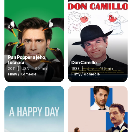
Pan Popper a jeho
tučňáci
Don Camillo
2011 | USA | 90 min
1983 | Itálie | 126 min
Filmy / Komedie
Filmy / Komedie