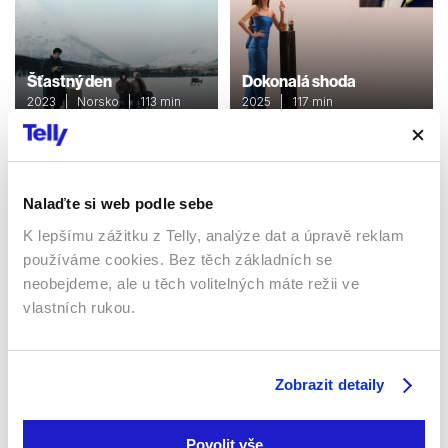
Šťastný den
Dokonalá shoda
2023 | Norsko | 113 min
2025 | 117 min
Filmy / Komedie / Drama
Filmy / Komedie / Drama
Nalaďte si web podle sebe
Sledujte kdekoliv až na 6 zařízeních
K lepšímu zážitku z Telly, analýze dat a úpravě reklam
používáme cookies. Bez těch základních se
Sledovat internetovou televizi jde odkudkoliv
neobejdeme, ale u těch volitelných máte režii ve
po celé EU, a to až na 6 zařízeních.
vlastních rukou.
Zobrazit detaily
Povolit vše