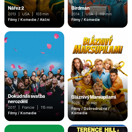
Nářez 2
Birdman
2013 | USA | 103 min
2014 | USA | 119 min
Filmy / Komedie / Akční
Filmy / Komedie
Dokud nás svatba
Bláznivý Marsupilami
nerozdělí
2025 | 10 min
2017 | Francie | 115 min
Filmy / Dobrodružné /
Filmy / Komedie
Komedie