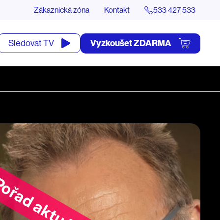
Zákaznická zóna
Kontakt
533 427 533
tevřít
Vyzkoušet ZDARMA
Sledovat TV
yhledávání