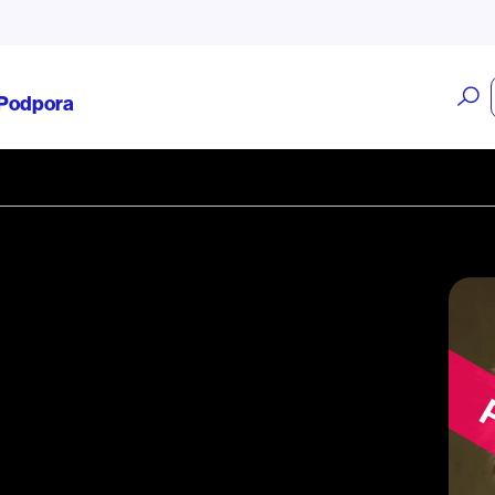
O
Podpora
v