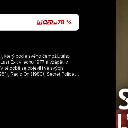
P
78 %
), který podle svého černožlutého
Last Exit v lednu 1977 a vzápětí v
V té době se objevil i ve svých
981), Radio On (1980), Secret Police –
ýšlení se projevilo účastí na turné
se ochranou životního prostředí. V
1989 hraje ve Washingtonu v divadelní
em Milese Davise – s Gilem Evansem, a
vegetariánství a deštných pralesů.