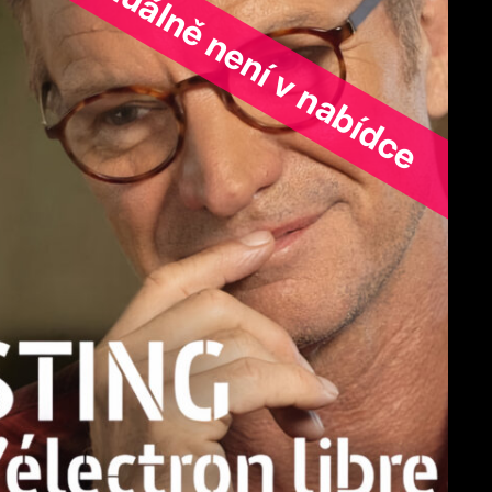
ořad aktuálně není v nabídce