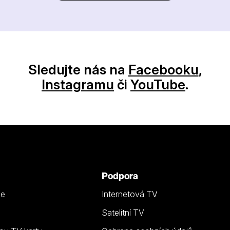
Sledujte nás na
Facebooku
,
Instagramu
či
YouTube
.
Podpora
ze
Internetová TV
Satelitní TV