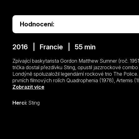
Hodnocení:
2016 | Francie | 55 min
Zpívající baskytarista Gordon Matthew Sumner (roč. 1951
trička dostal přezdívku Sting, opustil jazzrockové combo 
Londýně spoluzaložil legendární rockové trio The Police. 
prvních filmových rolích Quadrophenia (1978), Artemis (1
Man’s Other Ball (1981), Dune (1984). Jeho progresivní sm
Zobrazit více
Human Right’s Now! a na mnoha projektech zabývajících 
roce 1987 založil vlastní vydavatelství Pangaea. V roce 
Herci:
Sting
hře Třígrošová opera. Spolupracoval s dvorním aranžér
se saxofonistou Branfordem Marsalisem. Vyznavač jógy, 