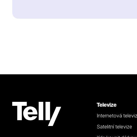
Televize
Internetová televi
Satelitní televize