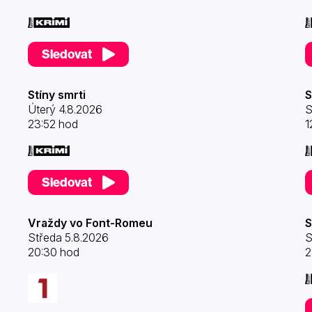
Sledovat
Stíny smrti
S
Úterý 4.8.2026
S
23:52 hod
1
Sledovat
Vraždy vo Font-Romeu
S
Středa 5.8.2026
S
20:30 hod
2