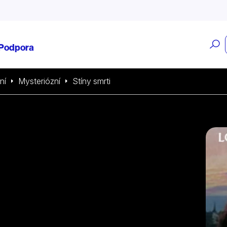
O
Podpora
v
ní
Mysteriózní
Stíny smrti