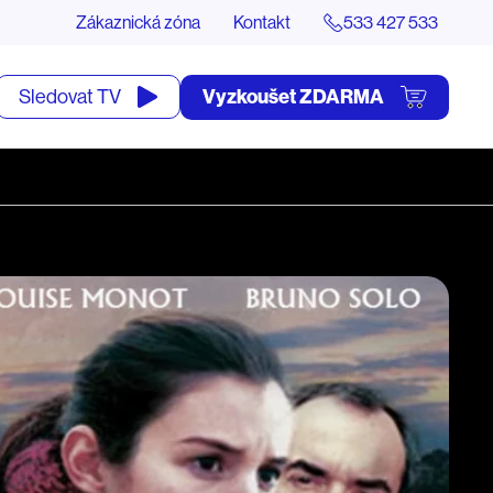
Zákaznická zóna
Kontakt
533 427 533
tevřít
Vyzkoušet ZDARMA
Sledovat TV
yhledávání