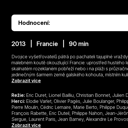
Hodnocení:
2013 | Francie | 90 min
Dvojice vyšetřovatelů pátrá po pachateli tajuplné vraždy
malebném koutě okouzlující Francie: uprostřed hustého 
skalnatém rozeklaném pobřeží nebo i na pláži s průzrač
jedinečným šarmem země galského kohouta, místním kul
sympatickými hrdiny a staletou historií i tajuplnými legen
Zobrazit více
krimiseriál. Každá epizoda se sice odehrává v jiném pů
dvojici hlavních hrdinů, ale když zločin udeří, počínají si
Režie:
Eric Duret, Lionel Bailliu, Christian Bonnet, Julie
kavárně v centru několik set let starého historického m
Herci:
Elodie Varlet, Olivier Pagès, Julie Boulanger, Philippe Bas, Pierre Renverseau, Jean-Pierre Moulin, Cédric Lemaire, Marie Berto, Philippe Duquesne, Pierre Vernier, Jérôme Boyer, François Rabette, Eric Duteil, Philippe Nahon, Jean-Jérôme Esposito, Corinne Belet, Gérard Sergue, Laurent Paris, Jean Barney, Alexandre Le Provost, Julien Alluguette, Patrick Rocca, Thierry Perkins-Lyautey, Lila Lacombe, Jacques Marchand, Catherine Wilkening, Laurence Roy, Jacques Nourdin, Laurent Mouton, Alexis Rangheard, Rosemarie La Vaullée, David Faure, Nathalie Corré, Frédéric Pellegeay, Jacques Germain, Laurent Fernandez, Emma Colberti, Guilaine Londez, Jérémie Covillault, Sidwell Weber, Eric Naggar, Pierick Tournier, Frédérique Tirmont, Laurent Spielvogel, Brice Fournier, Alain Cauchi, Olivier Cabassut,
sklenkou dobrého vína nebo šálkem voňavé kávy. Nenechte
také nejtajuplnějších a nejnebezpečnějších míst v Evropě
Zobrazit více