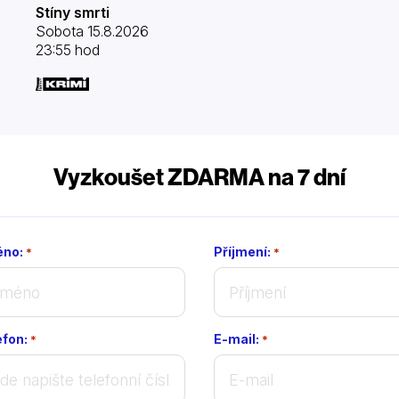
Stíny smrti
Sobota 15.8.2026
23:55 hod
Vyzkoušet ZDARMA na 7 dní
no:
Příjmení:
*
*
efon:
E-mail:
*
*