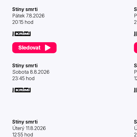
Stíny smrti
S
Pátek 7.8.2026
P
20:15 hod
2
Sledovat
Stíny smrti
S
Sobota 8.8.2026
P
23:45 hod
1
Stíny smrti
S
Úterý 11.8.2026
Ú
12:55 hod
2