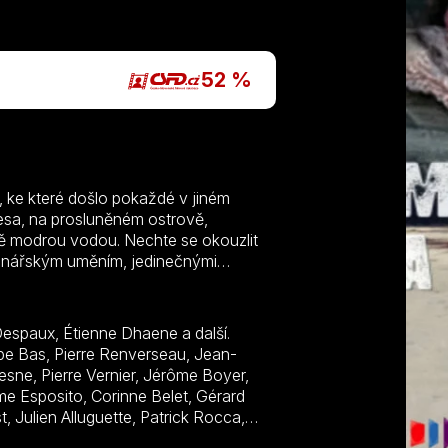
52 %
, ke které došlo pokaždé v jiném
lesa, na prosluněném ostrově,
ně modrou vodou. Nechte se okouzlit
inářským uměním, jedinečnými
dami. Stíny smrti jsou napínavý
vabném koutě země a vždy má jinou
 všichni podobně: zakotví v příjemné
n Despaux, Étienne Dhaene a další.
ěstečka a proberou důkazy nad
 si ujít návštěvu nejkrásnějších, ale
.