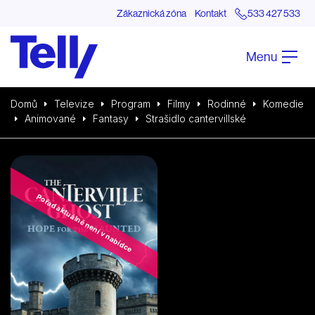
Zákaznická zóna
Kontakt
533 427 533
Menu
Domů
Televize
Program
Filmy
Rodinné
Komedie
Animované
Fantasy
Strašidlo cantervillské
Pořad aktuálně není v nabídce