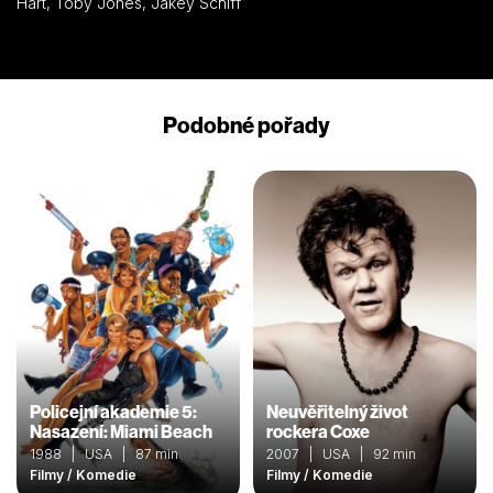
Hart, Toby Jones, Jakey Schiff
Podobné pořady
Policejní akademie 5:
Neuvěřitelný život
Nasazení: Miami Beach
rockera Coxe
1988 | USA | 87 min
2007 | USA | 92 min
Filmy / Komedie
Filmy / Komedie