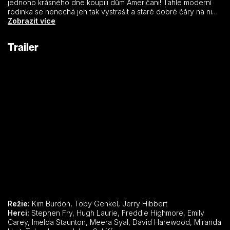
jednoho krásného dne koupili dům Američani! Tahle moderní
rodinka se nenechá jen tak vystrašit a staré dobré čáry na ni
neplatí. Podaří se Siru Simonovi ty otravné cizáky vyhnat ze
Zobrazit více
svého domu? Vydejte se s námi na strašidelný výlet do staré
dobré Anglie, kde i duchové stále ještě mají úroveň.
Trailer
Režie:
Kim Burdon, Toby Genkel, Jerry Hibbert
Herci:
Stephen Fry, Hugh Laurie, Freddie Highmore, Emily
Carey, Imelda Staunton, Meera Syal, David Harewood, Miranda