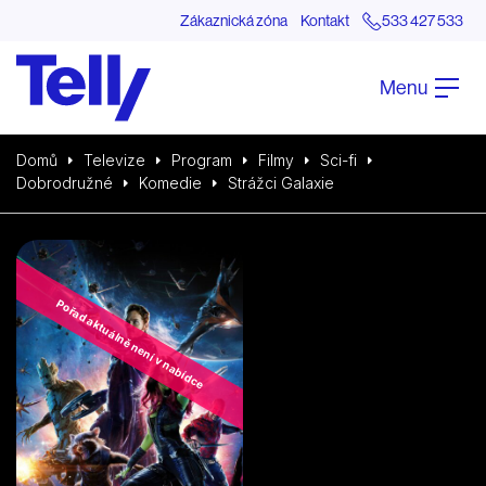
Zákaznická zóna
Kontakt
533 427 533
Menu
Domů
Televize
Program
Filmy
Sci-fi
Dobrodružné
Komedie
Strážci Galaxie
Pořad aktuálně není v nabídce