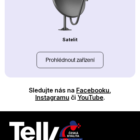
Satelit
Prohlédnout zařízení
Sledujte nás na
Facebooku
,
Instagramu
či
YouTube
.