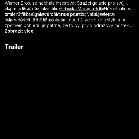
Warner Bros. se nechala inspirovat Strážci galaxie pro svůj
vlastní „divno-týmový“ film
Úspěch Strážců Galaxie také dodal Marvelu sebevědomí a
Sebevražedný oddíl
. Někteří filmoví
znalci Strážce galaxie dokonce považují jako jeden z
umožnil filmařům a tvůrcům se posunout v další tvorbě
nejvlivnějších filmů 21. století.
„Marvelovek“. Představil vesmírnou říši ve velkém stylu a při
zpětném pohledu je patrné, že to byl první odrazový můstek k
filmům, jako jsou Avengers: Infinity War a
Zobrazit více
Avengers: Endgame
.
Trailer