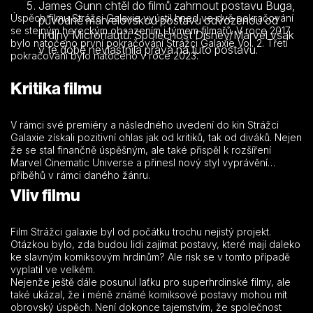
James Gunn chtěl do filmů zahrnout postavu Buga,
Úspěch filmu Strážci Galaxie vyústil hned ve dvě pokračování
původně marvelovskou postavu odvozenou od
se stejným hereckým obsazením i týmem filmařů. V roce 2017
hrdiny Micronautů. Společnost Disney/Marvel však
bylo natočeno první pokračování Strážci Galaxie Vol. 2. Třetí
v té době nevlastnila práva na tuto postavu.
pokračování bylo natočeno v roce 2023.
Kritika filmu
V rámci své premiéry a následného uvedení do kin Strážci
Galaxie získali pozitivní ohlas jak od kritiků, tak od diváků. Nejen
že se stal finančně úspěšným, ale také přispěl k rozšíření
Marvel Cinematic Universe a přinesl nový styl vyprávění
příběhů v rámci daného žánru.
Vliv filmu
Film Strážci galaxie byl od počátku trochu nejistý projekt.
Otázkou bylo, zda budou lidi zajímat postavy, které mají daleko
ke slavným komiksovým hrdinům? Ale risk se v tomto případě
vyplatil ve velkém.
Nejenže ještě dále posunul laťku pro superhrdinské filmy, ale
také ukázal, že i méně známé komiksové postavy mohou mít
obrovský úspěch. Není dokonce tajemstvím, že společnost