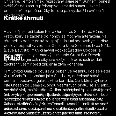
Universe. Tento snímek, režírovaný Jamesem Gunnem, přinesl
svěží vítr do žánru s překvapivou směsicí humoru, akce i
dramatického příběhu. Díky tomu si pak vysloužil i dvě další
pokračování.
Krátké shrnutí
Hlavní děj se točí kolem Petra Quilla alias Star-Lorda (Chris
Pratt), který se zaplete do honby za mocným artefaktem. Na
této nebezpečné cestě se spojí s dalšími neobvyklými hrdiny,
doslova odpadlíky vesmíru: Gamora (Zoe Saldana), Drax Ničitel
(Dave Bautista), mluvící mýval Rocket (Bradley Cooper) a
nezapomenutelný stromový humanoid Groot (Vin Diesel).
Příběh
Společně se jim pak i díky své vzájemné odlišnosti podaří
zachránit vesmír před zničením zlým Ronanem.
Film Strážci Galaxie odvíjí svůj příběh ve vesmíru, kde se Peter
Quill (Chris Pratt), známý jako Star-Lord, nečekaně stává
centrální postavou galaktického konfliktu. Quill, který byl jako
dítě unesen ze Země skupinou vesmírných pirátů, se živí jako
mezihvězdný lupič. Jeho osud se změní, když nalezne tajemný
Ve svém dobrodružství se Quill neplánovaně spojí s čtyřmi
Orb, artefakt nezměrné síly. Tento objev jej vrhá do
neobvyklými společníky, doslova odpadlíky, o které už nikdo
nebezpečné hry o moc. Po Orbu totiž touží také fanatický
nemá zájem. Jednou z nich je Gamora (Zoe Saldana). Tato
Ronan, příslušník rasy Kree. Ten chce použít artefakt k
záhadná zelená válečnice s komplikovanou minulostí se snaží
ovládnutí vesmíru.
uniknout svému adoptivnímu otci Thanosovi. Další je Drax
Během svého dobrodružství musí Strážci galaxie čelit mnoha
Ničitel (Dave Bautista), který chce pomstít smrt své rodiny.
výzvám a nepřátelům. Zároveň se ale učí také hodnotě