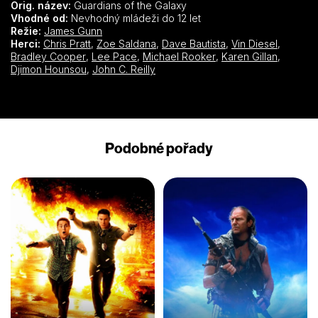
Orig. název:
Guardians of the Galaxy
Vhodné od:
Nevhodný mládeži do 12 let
Režie:
James Gunn
Herci:
Chris Pratt
,
Zoe Saldana
,
Dave Bautista
,
Vin Diesel
,
Bradley Cooper
,
Lee Pace
,
Michael Rooker
,
Karen Gillan
,
Djimon Hounsou
,
John C. Reilly
Podobné pořady