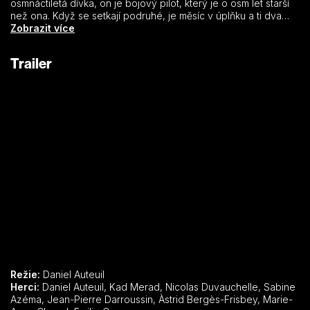
osmnáctiletá dívka, on je bojový pilot, který je o osm let starší
než ona. Když se setkají podruhé, je měsíc v úplňku a ti dva
zcela propadnou své touze. Znovu se však už nesetkají,
Zobrazit více
Jacques je odvolán do války a Patricii to zlomí srdce. Když
později zjistí, že je těhotná, neubrání se a oznámí
Trailer
Jacquesovým bohatým rodičům, že čeká jeho dítě. Mazelovi
jsou však přesvědčeni, že se je Patricia snaží vydírat a
vykážou jí bez milosti ze svého domu. A tak se z čerstvě
narozeného dítka raduje jen Patricia a její otec. Jejich štěstí jim
budou Mazelovi brzy závidět, zvlášť ve chvíli, kdy bude
Jacques prohlášen za nezvěstného…
Režie:
Daniel Auteuil
Herci:
Daniel Auteuil, Kad Merad, Nicolas Duvauchelle, Sabine
Azéma, Jean-Pierre Darroussin, Àstrid Bergès-Frisbey, Marie-