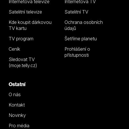
Internetová televize
Internetová TV
Satelitní televize
Satelitní TV
Kde koupit dárkovou
Ochrana osobních
TV kartu
údajů
TV program
Šetříme planetu
Ceník
Prohlášení o
přístupnosti
Sledovat TV
(moje.telly.cz)
Ostatní
O nás
Kontakt
Novinky
Pro média