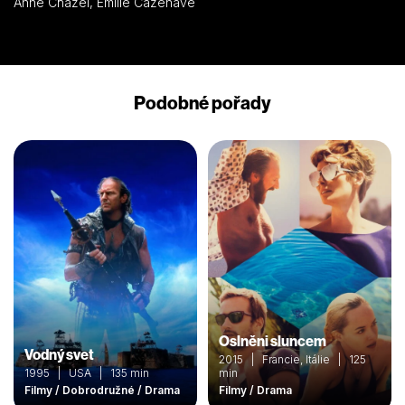
Anne Chazel, Emilie Cazenave
Podobné pořady
Oslněni sluncem
Vodný svet
2015 | Francie, Itálie | 125
1995 | USA | 135 min
min
Filmy / Dobrodružné / Drama
Filmy / Drama