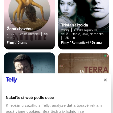
Tristan a Izolda
Žena z bazénu
2006 | Česká republika,
2024 | Velká Británie | 99
Velká Británie, USA, Německo
min
| 125 min
Filmy / Drama
Filmy / Romantický / Drama
Nalaďte si web podle sebe
K lepšímu zážitku z Telly, analýze dat a úpravě reklam
používáme cookies. Bez těch základních se
Zúčtování
Země žen