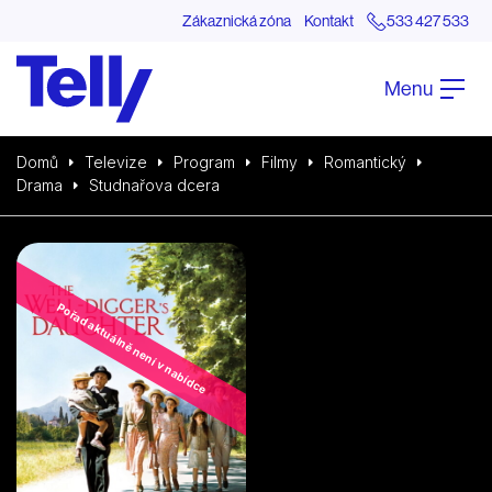
Zákaznická zóna
Kontakt
533 427 533
Menu
Domů
Televize
Program
Filmy
Romantický
Drama
Studnařova dcera
Pořad aktuálně není v nabídce