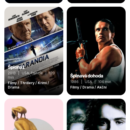
Špionáž
2013 | USA, Francie | 120
Špinavá dohoda
min
1986 | USA | 106 min
Filmy / Thrillery / Krimi /
Drama
Filmy / Drama / Akční