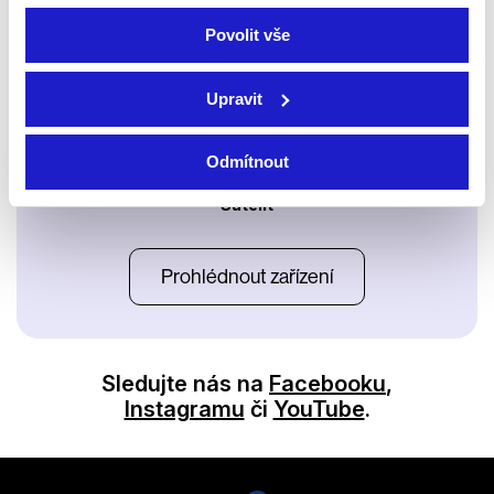
Povolit vše
Upravit
Odmítnout
Satelit
Prohlédnout zařízení
Sledujte nás na
Facebooku
,
Instagramu
či
YouTube
.