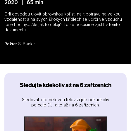
2020 | 65 min
Orli dovedou ulovit obrovskou kořist, najít potravu na velkou
vzdálenost a na svých širokých křídlech se udrží ve vzduchu
celé hodiny… Ale jak to dělají? To se pokusíme zjistit v tomto
dokumentu.
Režie:
S. Baxter
Sledujte kdekoliv až na 6 zařízeních
Sledovat internetovou televizi jde odkudkoliv
po celé EU, a to až na 6 zařízeních.