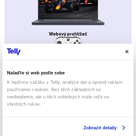
Webový prohlížeč
Nalaďte si web podle sebe
K lepšímu zážitku z Telly, analýze dat a úpravě reklam
Xbox app
používáme cookies. Bez těch základních se
neobejdeme, ale u těch volitelných máte režii ve
vlastních rukou.
Zobrazit detaily
Apple TV aplikace
Set-top boxy Arris