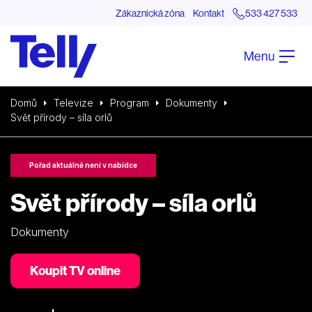
Zákaznická zóna
Kontakt
533 427 533
Menu
Domů
Televize
Program
Dokumenty
Svět přírody – síla orlů
Pořad aktuálně není v nabídce
Svět přírody – síla orlů
Dokumenty
Koupit TV online