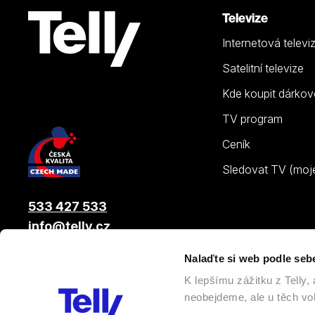
Televize
Internetová televi
Satelitní televize
Kde koupit dárkov
TV program
Ceník
Sledovat TV (moje.
533 427 533
info@telly.cz
Nalaďte si web podle seb
© 2026 |
Telly s.r.o.
, člen skupiny LAMA ENERGY GROUP
K lepšímu zážitku z Telly
neobejdeme, ale u těch vol