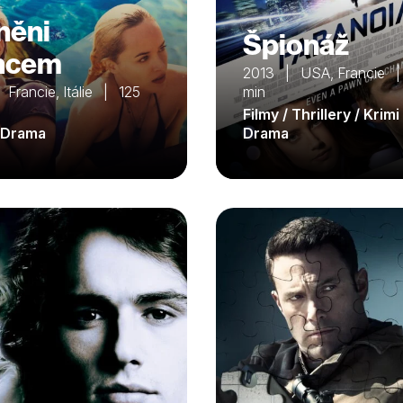
něni
Špionáž
ncem
2013 | USA, Francie 
Francie, Itálie | 125
min
Filmy / Thrillery / Krimi 
/ Drama
Drama