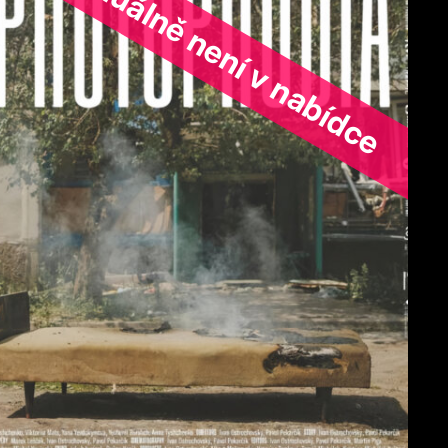
ořad aktuálně není v nabídce