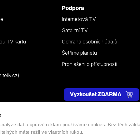
Podpora
ze
Internetová TV
Satelitní TV
ou TV kartu
Ochrana osobních údajů
Šetříme planetu
Prohlášení o přístupnosti
telly.cz)
Vyzkoušet ZDARMA
e
 | Všechna práva vyhrazena. |
Nastavení cookies
, analýze dat a úpravě reklam používáme cookies. Bez těch zákl
itelných máte režii ve vlastních rukou.