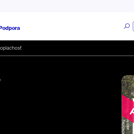
O
Podpora
v
loplachosť