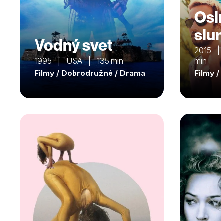
Osl
slu
Vodný svet
2015 | 
1995 | USA | 135 min
min
Filmy / Dobrodružné / Drama
Filmy 