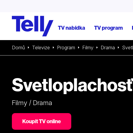
TV nabídka
TV program
Domů
Televize
Program
Filmy
Drama
Svet
Svetloplachosť
Filmy / Drama
Koupit TV online