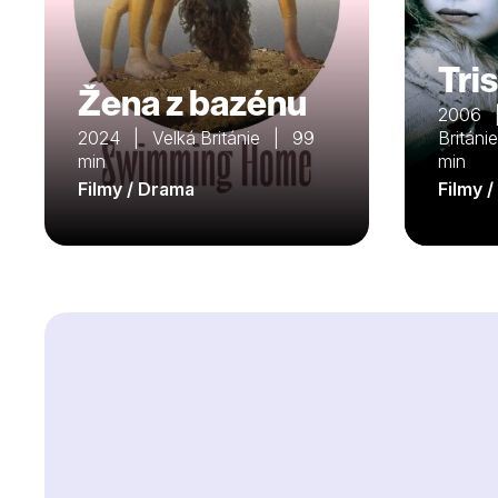
Tris
Žena z bazénu
2006 |
2024 | Velká Británie | 99
Britán
min
min
Filmy / Drama
Filmy 