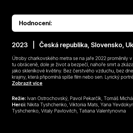
Hodnocení:
2023 | Česká republika, Slovensko, Uk
Útroby charkovského metra se na jaře 2022 proměnily v 
tu obráceně, dole je život a bezpečí, nahoře smrt a zkáza
jako skleníkové květiny. Bez čerstvého vzduchu, bez dne 
krajiny, která připomíná spíše film nebo sen. Lyrický port
sekce Zvláštní uvedení filmového festivalu v Benátkách,
Zobrazit více
povrchu běsní apokalypsa, svět, který známe, se mění ve
čekárnu bez času, a místo něj nic není.
Režie:
Ivan Ostrochovský, Pavol Pekarčík, Tomáš Michá
Herci:
Nikita Tyshchenko, Viktoriia Mats, Yana Yevdokymova, Yevhenii Borshch, Anna
Tyshchenko, Vitaly Pavlovitch, Tatiana Valentynovna