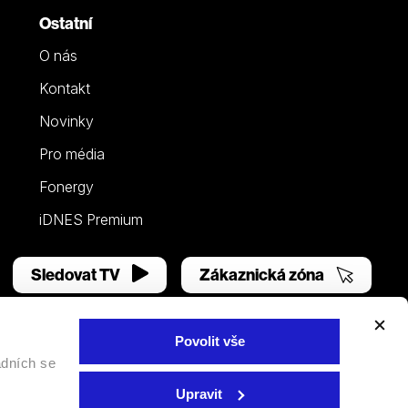
Ostatní
O nás
Kontakt
Novinky
Pro média
Fonergy
iDNES Premium
Sledovat TV
Zákaznická zóna
Povolit vše
adních se
Facebook
YouTube
Instagram
Upravit