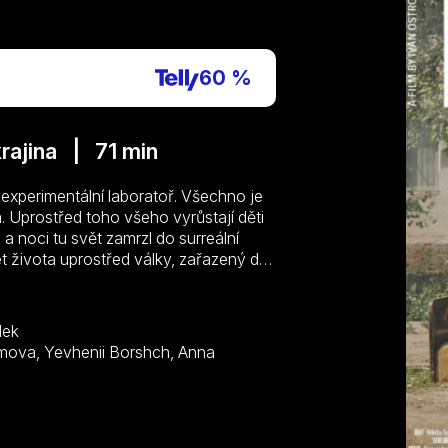
P
60 %
rajina | 71 min
experimentální laboratoř. Všechno je
. Uprostřed toho všeho vyrůstají děti
a noci tu svět zamrzl do surreální
rét života uprostřed války, zařazený do
 zachycuje společnost v limbu. Na
 vzpomínku, minulost, přelud, v
lek