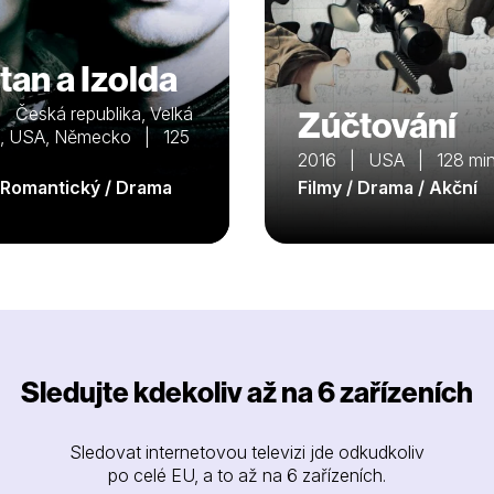
tan a Izolda
 Česká republika, Velká
Zúčtování
ie, USA, Německo | 125
2016 | USA | 128 mi
/ Romantický / Drama
Filmy / Drama / Akční
Sledujte kdekoliv až na 6 zařízeních
Sledovat internetovou televizi jde odkudkoliv
po celé EU, a to až na 6 zařízeních.