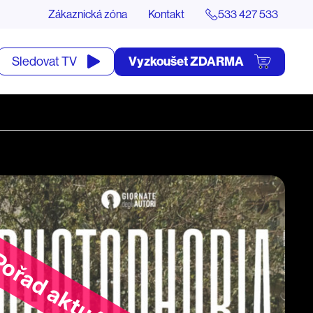
Zákaznická zóna
Kontakt
533 427 533
tevřít
Vyzkoušet ZDARMA
Sledovat TV
yhledávání