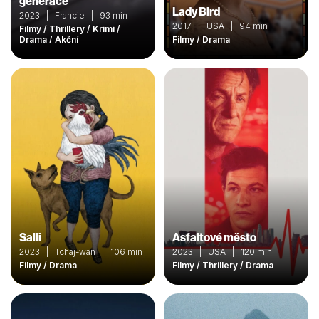
generace
Lady Bird
2023 | Francie | 93 min
2017 | USA | 94 min
Filmy / Thrillery / Krimi /
Drama / Akční
Filmy / Drama
Salli
Asfaltové město
2023 | Tchaj-wan | 106 min
2023 | USA | 120 min
Filmy / Drama
Filmy / Thrillery / Drama