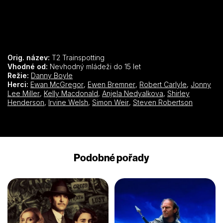
Orig. název:
T2 Trainspotting
Vhodné od:
Nevhodný mládeži do 15 let
Režie:
Danny Boyle
Herci:
Ewan McGregor
,
Ewen Bremner
,
Robert Carlyle
,
Jonny
Lee Miller
,
Kelly Macdonald
,
Anjela Nedyalkova
,
Shirley
Henderson
,
Irvine Welsh
,
Simon Weir
,
Steven Robertson
Podobné pořady