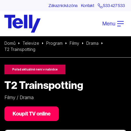
Zákaznická zóna
Kontakt
533 427 533
Menu
Domů
Televize
Program
Filmy
Drama
T2 Trainspotting
Pořad aktuálně není v nabídce
T2 Trainspotting
Filmy / Drama
Koupit TV online