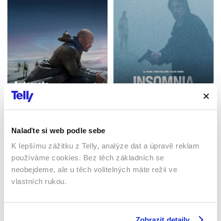
Automata
Insomnie
2014 | USA, Bulharsko,
Kanada | 109 min
2002 | USA | 114 min
Filmy / Thrillery / Sci-fi /
Filmy / Thrillery / Krimi /
Drama
Drama
Nalaďte si web podle sebe
K lepšímu zážitku z Telly, analýze dat a úpravě reklam
používáme cookies. Bez těch základních se
Sledujte kdekoliv až na 6 zařízeních
neobejdeme, ale u těch volitelných máte režii ve
vlastních rukou.
Sledovat internetovou televizi jde odkudkoliv
po celé EU, a to až na 6 zařízeních.
Zobrazit detaily