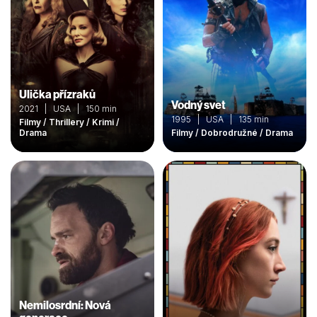
Ulička přízraků
Vodný svet
2021 | USA | 150 min
1995 | USA | 135 min
Filmy / Thrillery / Krimi /
Drama
Filmy / Dobrodružné / Drama
Nemilosrdní: Nová