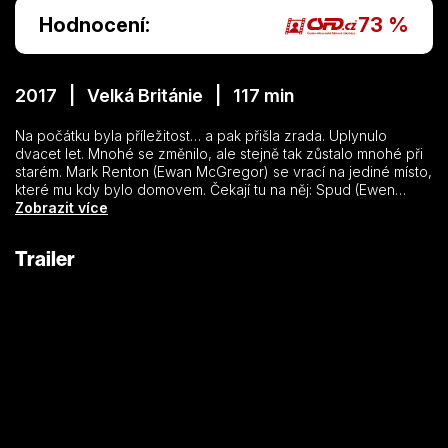
Hodnocení:
73 %
2017 | Velká Británie | 117 min
Na počátku byla příležitost… a pak přišla zrada. Uplynulo
dvacet let. Mnohé se změnilo, ale stejně tak zůstalo mnohé při
starém. Mark Renton (Ewan McGregor) se vrací na jediné místo,
které mu kdy bylo domovem. Čekají tu na něj: Spud (Ewen
Bremner), Sick Boy (Jonny Lee Miller) a Begbie (Robert
Zobrazit více
Carlyle). Očekávají ho i další staří známí: smutek, ztráta, radost,
pomsta, nenávist, přátelství, láska, touha, strach, výčitky,
Trailer
heroin, sebedestrukce a smrtelné nebezpečí, ti všichni stojí ve
frontě, aby ho uvítali a společně to všichni naplno rozjeli.