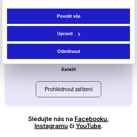
Apple TV aplikace
Set-top boxy Arris
Povolit vše
Upravit
Odmítnout
Satelit
Prohlédnout zařízení
Sledujte nás na
Facebooku
,
Instagramu
či
YouTube
.