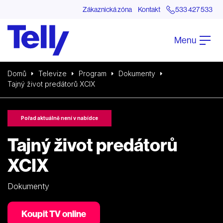
Zákaznická zóna
Kontakt
533 427 533
Menu
Domů
Televize
Program
Dokumenty
Tajný život predátorů XCIX
Pořad aktuálně není v nabídce
Tajný život predátorů
XCIX
Dokumenty
Koupit TV online