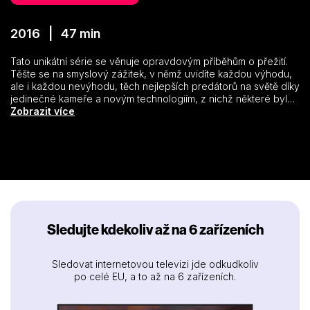
2016 | 47 min
Tato unikátní série se věnuje opravdovým příběhům o přežití.
Těšte se na smyslový zážitek, v němž uvidíte každou výhodu,
ale i každou nevýhodu, těch nejlepších predátorů na světě díky
jedinečné kameře a novým technologiím, z nichž některé byly
vyvinuty speciálně pro tento průkopnický televizní pořad.
Zobrazit více
Každý hodinový díl se bude soustředit na konflikty v odlišném
prostředí, jelikož prostředí ovlivňuje způsob lovu místních
predátorů.
Sledujte kdekoliv až na 6 zařízeních
Sledovat internetovou televizi jde odkudkoliv
po celé EU, a to až na 6 zařízeních.