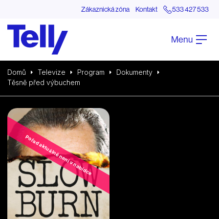
Zákaznická zóna
Kontakt
533 427 533
Menu
Domů
Televize
Program
Dokumenty
Těsně před výbuchem
Pořad aktuálně není v nabídce