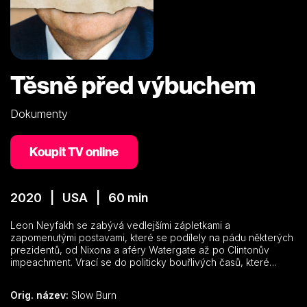
Těsně před výbuchem
Dokumenty
Koupit TV online
2020 | USA | 60 min
Leon Neyfakh se zabývá vedlejšími zápletkami a
zapomenutými postavami, které se podílely na pádu některých
prezidentů, od Nixona a aféry Watergate až po Clintonův
impeachment. Vrací se do politicky bouřlivých časů, které
nejsou tak vzdálené dnešku…
Orig. název:
Slow Burn