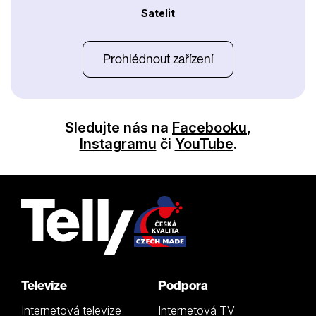
Satelit
Prohlédnout zařízení
Sledujte nás na
Facebooku
,
Instagramu
či
YouTube
.
Televize
Podpora
Internetová televize
Internetová TV