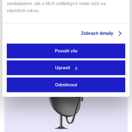
neobejdeme, ale u těch volitelných máte režii ve
vlastních rukou.
Zobrazit detaily
Xbox app
Povolit vše
Upravit
Apple TV aplikace
Set-top boxy Arris
Odmítnout