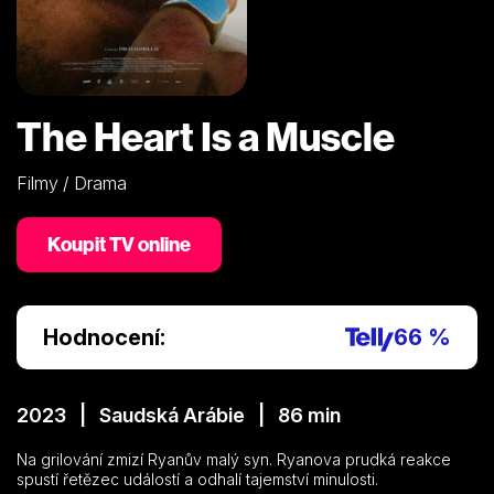
The Heart Is a Muscle
Filmy / Drama
Koupit TV online
Hodnocení:
66 %
2023 | Saudská Arábie | 86 min
Na grilování zmizí Ryanův malý syn. Ryanova prudká reakce
spustí řetězec událostí a odhalí tajemství minulosti.