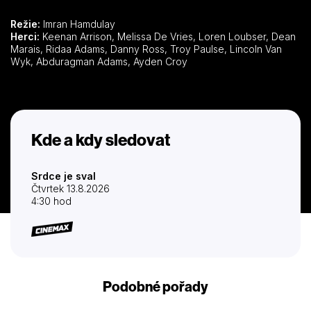
Režie:
Imran Hamdulay
Herci:
Keenan Arrison, Melissa De Vries, Loren Loubser, Dean
Marais, Ridaa Adams, Danny Ross, Troy Paulse, Lincoln Van
Wyk, Abduragman Adams, Ayden Croy
Kde a kdy sledovat
Srdce je sval
Čtvrtek 13.8.2026
4:30 hod
Podobné pořady