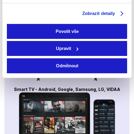
Sledovat internetovou televizi jde odkudkoliv
Zobrazit detaily
po celé EU, a to až na 6 zařízeních.
Povolit vše
Upravit
Odmítnout
Smart TV - Android, Google, Samsung, LG, VIDAA