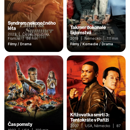
Syndrom nekonečného
Takmer dokonalé
léta
tajomstvá
2023 | Česká republika,
Francie | 98 min
2019 | Německo | 111 min
Filmy / Drama
Filmy / Komedie / Drama
Křižovatka smrti 3:
Tentokráte v Paříži
Čas pomsty
2007 | USA, Německo | 87