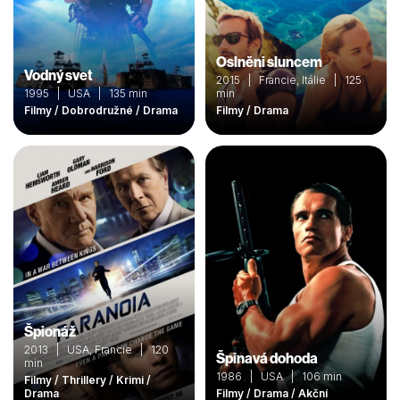
Oslněni sluncem
Vodný svet
2015 | Francie, Itálie | 125
1995 | USA | 135 min
min
Filmy / Dobrodružné / Drama
Filmy / Drama
Špionáž
2013 | USA, Francie | 120
Špinavá dohoda
min
1986 | USA | 106 min
Filmy / Thrillery / Krimi /
Drama
Filmy / Drama / Akční