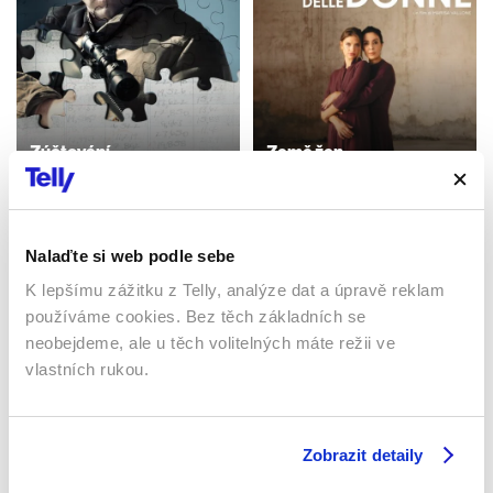
Zúčtování
Země žen
2016 | USA | 128 min
2023 | Itálie | 104 min
Filmy / Drama / Akční
Filmy / Drama
Nalaďte si web podle sebe
K lepšímu zážitku z Telly, analýze dat a úpravě reklam
Sledujte kdekoliv až na 6 zařízeních
používáme cookies. Bez těch základních se
neobejdeme, ale u těch volitelných máte režii ve
Sledovat internetovou televizi jde odkudkoliv
vlastních rukou.
po celé EU, a to až na 6 zařízeních.
Zobrazit detaily