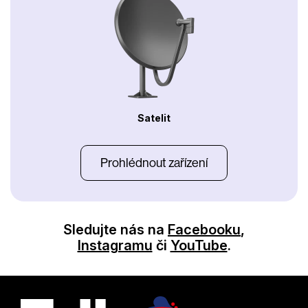
Satelit
Prohlédnout zařízení
Sledujte nás na
Facebooku
,
Instagramu
či
YouTube
.