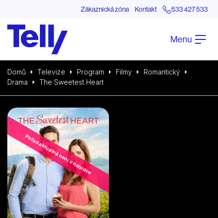
Zákaznická zóna
Kontakt
533 427 533
Menu
Domů
Televize
Program
Filmy
Romantický
Drama
The Sweetest Heart
Pořad aktuálně není v nabídce