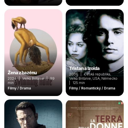
Tristan a Izolda
Žena z bazénu
2006 | Česká republika,
2024 | Velká Británie | 99
Velká Británie, USA, Německo
min
| 125 min
Filmy / Drama
Filmy / Romantický / Drama