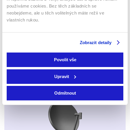
Webový prohlížeč
používáme cookies. Bez těch základních se
neobejdeme, ale u těch volitelných máte režii ve
vlastních rukou.
Zobrazit detaily
Xbox app
Povolit vše
Upravit
Odmítnout
Apple TV aplikace
Set-top boxy Arris