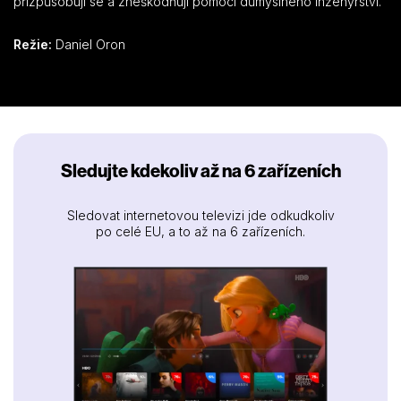
přizpůsobují se a zneškodňují pomocí důmyslného inženýrství.
Režie:
Daniel Oron
Sledujte kdekoliv až na 6 zařízeních
Sledovat internetovou televizi jde odkudkoliv
po celé EU, a to až na 6 zařízeních.