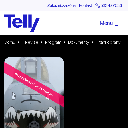
Zákaznická zóna
Kontakt
533 427 533
Menu
Domů
Televize
Program
Dokumenty
Titáni obrany
Pořad aktuálně není v nabídce