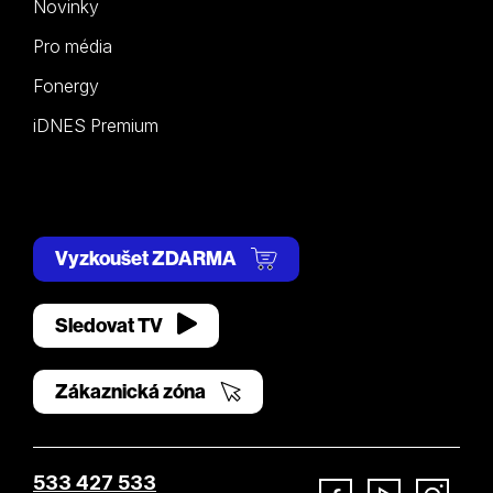
Novinky
Pro média
Fonergy
iDNES Premium
Vyzkoušet ZDARMA
Sledovat TV
Zákaznická zóna
533 427 533