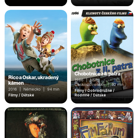
Chobotnice z II. patra
Rico a Oskar, ukradený
1986 | NSR,
kámen
Československo | 92 min
2016 | Německo | 94 min
Filmy / Dobrodružné /
Filmy / Dětské
Rodinné / Dětské