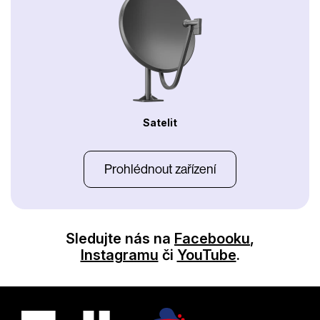
Satelit
Prohlédnout zařízení
Sledujte nás na
Facebooku
,
Instagramu
či
YouTube
.