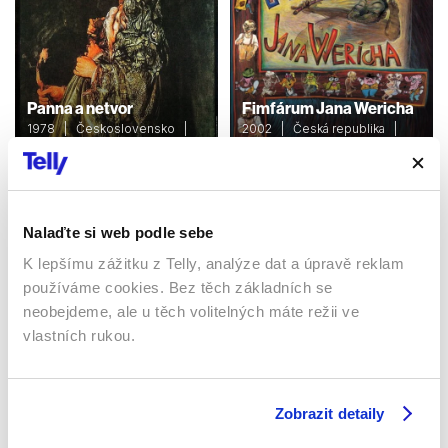
Panna a netvor
Fimfárum Jana Wericha
1978 | Československo |
2002 | Česká republika |
88 min
100 min
Filmy / Rodinné / Dětské /
Filmy / Rodinné / Dětské /
Pohádka
Pohádka
Nalaďte si web podle sebe
K lepšímu zážitku z Telly, analýze dat a úpravě reklam
Sledujte kdekoliv až na 6 zařízeních
používáme cookies. Bez těch základních se
neobejdeme, ale u těch volitelných máte režii ve
Sledovat internetovou televizi jde odkudkoliv
vlastních rukou.
po celé EU, a to až na 6 zařízeních.
Zobrazit detaily