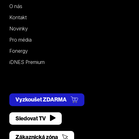
O nás
Kontakt
Novinky
Pro média
Fonergy
iDNES Premium
Vyzkoušet ZDARMA
Sledovat TV
Zákaznická zóna