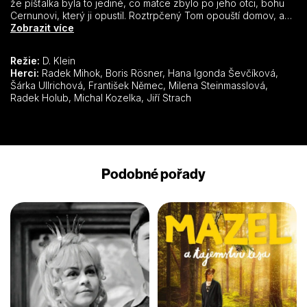
že píšťalka byla to jediné, co matce zbylo po jeho otci, bohu
Cernunovi, který ji opustil. Roztrpčený Tom opouští domov, a
tak začíná sled jeho dobrodružství, na jehož konci nejenom
Zobrazit více
zachrání zemi před nájezdem dánských vojsk a získá ruku své
lásky, princezny Olwen, ale najde i svého otce.
Režie:
D. Klein
Herci:
Radek Mihok, Boris Rösner, Hana Igonda Ševčíková,
Šárka Ullrichová, František Němec, Milena Steinmasslová,
Radek Holub, Michal Kozelka, Jiří Strach
Podobné pořady