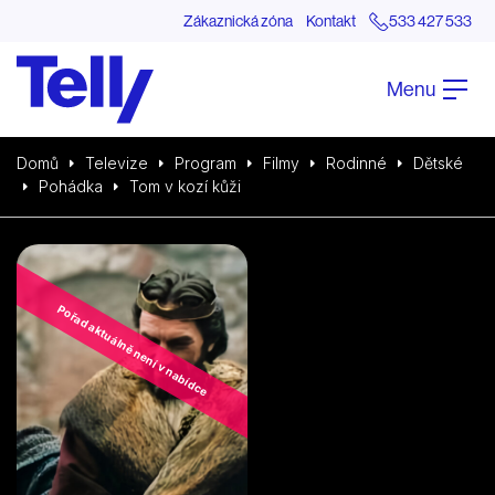
Zákaznická zóna
Kontakt
533 427 533
Menu
Domů
Televize
Program
Filmy
Rodinné
Dětské
Pohádka
Tom v kozí kůži
Pořad aktuálně není v nabídce