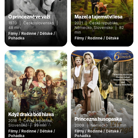
O princezně ve věži
Mazel a tajemství lesa
1970 | Československo |
2021 | Česká republika,
48 min
Německo, Slovensko | 82
min
Filmy / Rodinné / Dětské /
Pohádka
Filmy / Rodinné / Dětské
Když draka bolí hlava
Princezna husopaska
2018 | Česká republika,
Slovensko | 99 min
2009 | Německo | 59 min
Filmy / Rodinné / Dětské /
Filmy / Rodinné / Dětské /
Pohádka
Pohádka