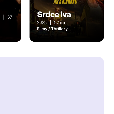
Srdce lva
o | 87
2023 | 87 min
Filmy / Thrillery