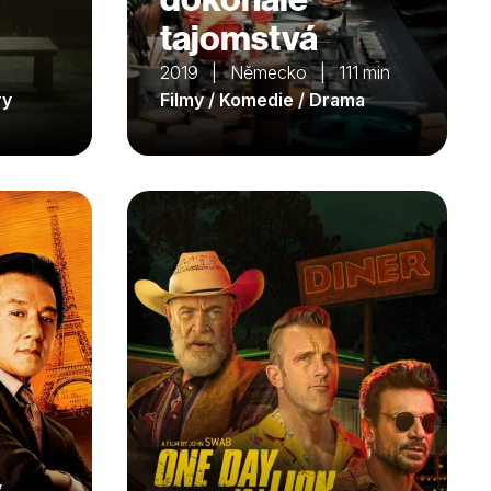
tajomstvá
2019 | Německo | 111 min
ry
Filmy / Komedie / Drama
v