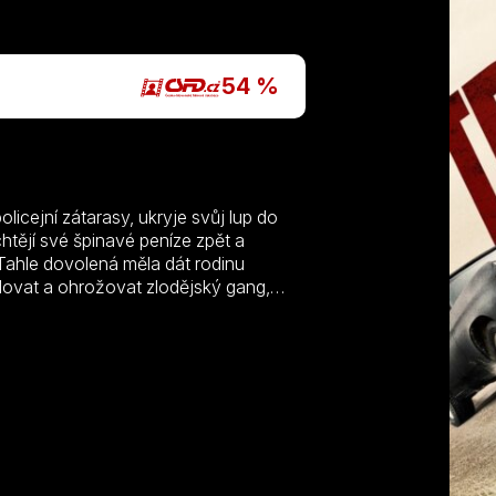
P
54 %
licejní zátarasy, ukryje svůj lup do
chtějí své špinavé peníze zpět a
 Tahle dovolená měla dát rodinu
ovat a ohrožovat zlodějský gang,
 pochopí, že bez vzájemné spolupráce