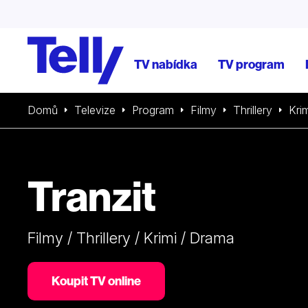
TV nabídka
TV program
Domů
Televize
Program
Filmy
Thrillery
Krim
Tranzit
Filmy / Thrillery / Krimi / Drama
Koupit TV online