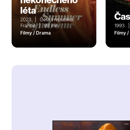
léta
Čas
2023 | Česká republika,
Francie | 98 min
1993 
Filmy / Drama
Filmy 