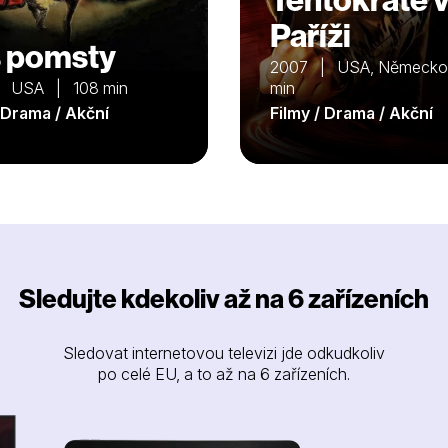
Paříži
 pomsty
2007 | USA, Německ
| USA | 108 min
min
/ Drama / Akční
Filmy / Drama / Akční
Sledujte kdekoliv až na 6 zařízeních
Sledovat internetovou televizi jde odkudkoliv
po celé EU, a to až na 6 zařízeních.