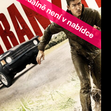
ořad aktuálně není v nabídce