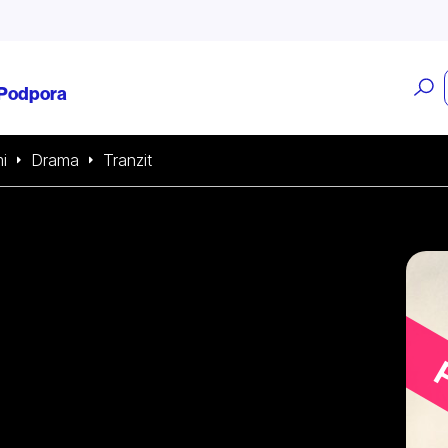
O
Podpora
v
i
Drama
Tranzit