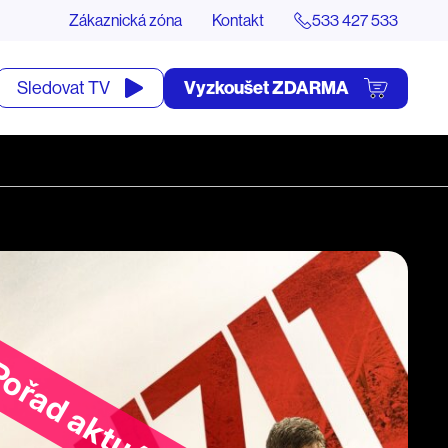
Zákaznická zóna
Kontakt
533 427 533
tevřít
Vyzkoušet ZDARMA
Sledovat TV
yhledávání