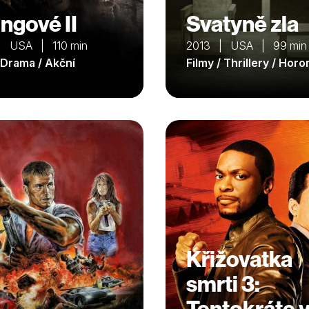
ingové II
Svatyně zla
| USA | 110 min
2013 | USA | 99 min
/ Drama / Akční
Filmy / Thrillery / Horo
Křižovatka
smrti 3:
Tentokráte 