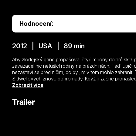
Hodnocení:
2012 | USA | 89 min
Aby zlodějský gang propašoval čtyři miliony dolarů skrz po
zavazadel nic netušící rodiny na prázdninách. Teď lupiči 
nezastaví se před ničím, co by jim v tom mohlo zabránit.
Sidwellových znovu dohromady. Když ji začne pronásled
který svůj lup ukryl do jejich zavazadel, členové rodiny
Zobrazit více
nikdo z nich nepřežije.
Trailer