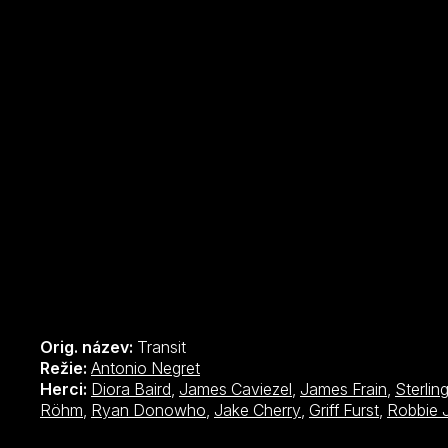
Orig. název:
Transit
Režie:
Antonio Negret
Herci:
Diora Baird
,
James Caviezel
,
James Frain
,
Sterlin
Röhm
,
Ryan Donowho
,
Jake Cherry
,
Griff Furst
,
Robbie 