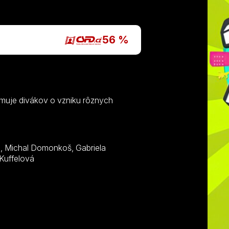
P
56 %
ormuje divákov o vzniku rôznych
her, Juraj Hrčka, Daniela Kuffelová