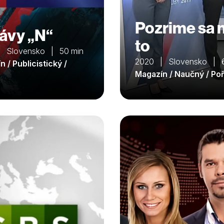
Pozrime sa 
ávy „N“
to
 Slovensko | 50 min
2020 | Slovensko | 6
 / Publicistický /
Magazín / Naučný / Po