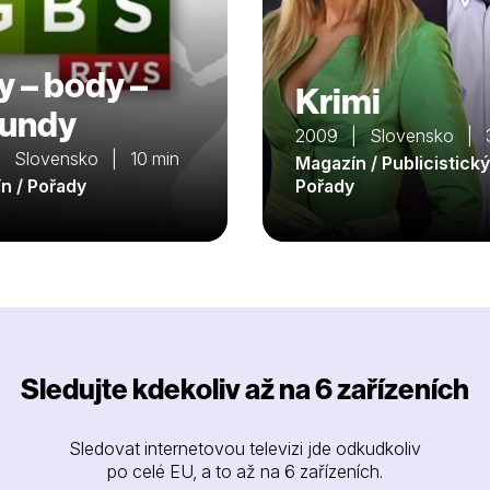
y – body –
Krimi
undy
2009 | Slovensko | 
 Slovensko | 10 min
Magazín / Publicistický
n / Pořady
Pořady
Sledujte kdekoliv až na 6 zařízeních
Sledovat internetovou televizi jde odkudkoliv
po celé EU, a to až na 6 zařízeních.