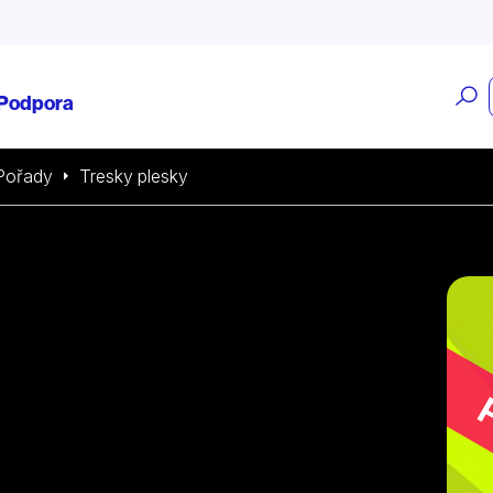
O
Podpora
v
Pořady
Tresky plesky