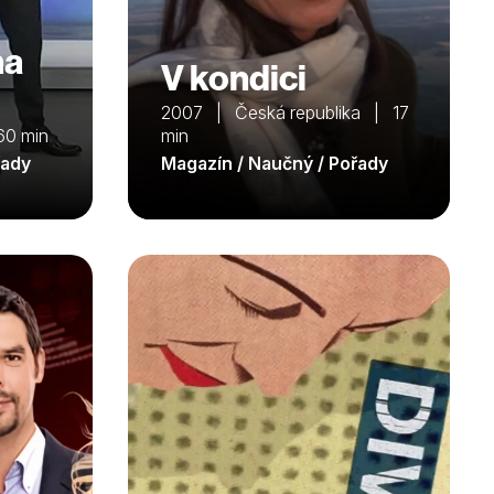
na
V kondici
2007 | Česká republika | 17
0 min
min
řady
Magazín / Naučný / Pořady