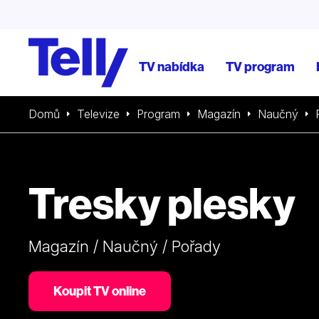
TV nabídka
TV program
Domů
Televize
Program
Magazín
Naučný
Tresky plesky
Magazín / Naučný / Pořady
Koupit TV online