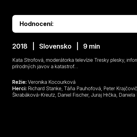
Hodnocení:
2018 | Slovensko | 9 min
Kata Strofová, moderátorka televízie Tresky plesky, inf
prírodných javov a katastrof…
Režie:
Veronika Kocourková
Herci:
Richard Stanke, Táňa Pauhofová, Peter Krajčovič, Michal Domonkoš, Gabriela
Škrabáková-Kreutz, Daniel Fisc