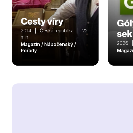
Cesty víry
Gól
2014 | Česká republika | 22
sek
min
2026 |
Magazín / Náboženský /
Pořady
Magazí