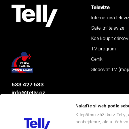
Televize
Internetová televi
Satelitní televize
Kde koupit dárkov
TV program
Ceník
Sledovat TV (moje.
533 427 533
info@telly.cz
Nalaďte si web podle seb
© 2026 |
Telly s.r.o.
, člen skupiny LAMA ENERGY GROUP
K lepšímu zážitku z Telly
neobejdeme, ale u těch vol