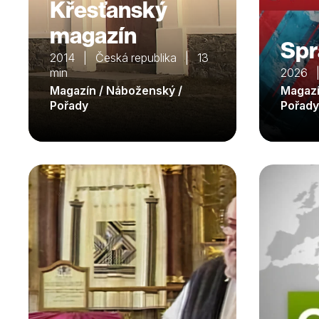
Křesťanský
magazín
Spr
2014 | Česká republika | 13
min
2026 |
Magazín / Náboženský /
Magazín
Pořady
Pořady