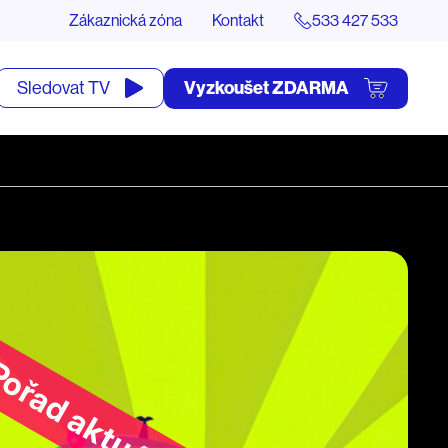
Zákaznická zóna
Kontakt
533 427 533
tevřít
Vyzkoušet ZDARMA
Sledovat TV
yhledávání