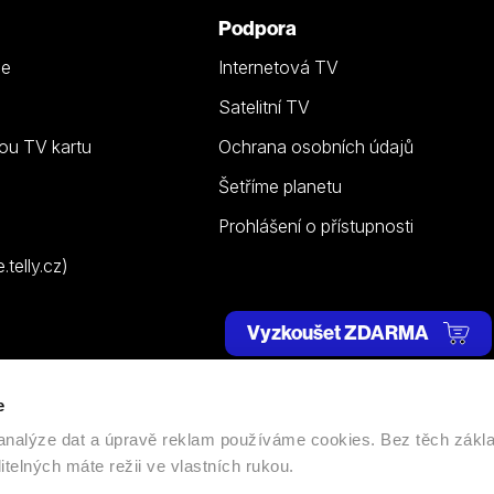
Podpora
ze
Internetová TV
Satelitní TV
ou TV kartu
Ochrana osobních údajů
Šetříme planetu
Prohlášení o přístupnosti
telly.cz)
Vyzkoušet ZDARMA
e
 | Všechna práva vyhrazena. |
Nastavení cookies
, analýze dat a úpravě reklam používáme cookies. Bez těch zákl
itelných máte režii ve vlastních rukou.