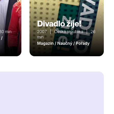
Divadlo žije!
30 min
2007 | Česká republika | 26
min
 /
Magazín / Naučný / Pořady