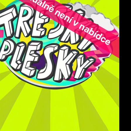
ořad aktuálně není v nabídce