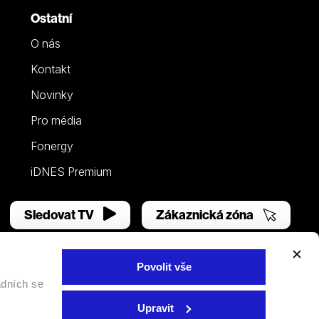
Ostatní
O nás
Kontakt
Novinky
Pro média
Fonergy
iDNES Premium
Sledovat TV
Zákaznická zóna
Povolit vše
adních se
Facebook
YouTube
Instagram
Upravit