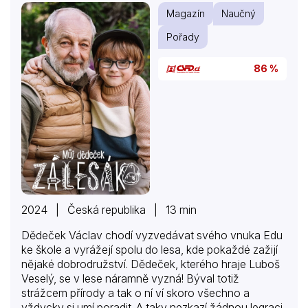
Magazín
Naučný
Pořady
86 %
2024 | Česká republika | 13 min
Dědeček Václav chodí vyzvedávat svého vnuka Edu
ke škole a vyrážejí spolu do lesa, kde pokaždé zažijí
nějaké dobrodružství. Dědeček, kterého hraje Luboš
Veselý, se v lese náramně vyzná! Býval totiž
strážcem přírody a tak o ní ví skoro všechno a
vždycky si umí poradit. A taky nezkazí žádnou legraci