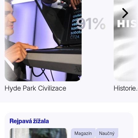
Další
91%
Hyde Park Civilizace
Historie
Rejpavá žížala
Magazín
Naučný