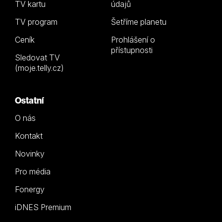
TV kartu
údajů
TV program
Šetříme planetu
Ceník
Prohlášení o
přístupnosti
Sledovat TV
(moje.telly.cz)
Ostatní
O nás
Kontakt
Novinky
Pro média
Fonergy
iDNES Premium