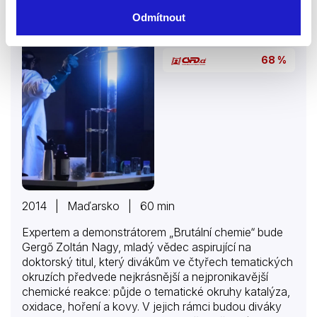
Magazín
Naučný
nejen potřebu znát společenská pravidla, ale i třeba
Odmítnout
změny v tradičním rejstříku oblečení; dnes už na
Pořady
společenské akci málokdy najdeme pána ve fraku či
žaketu, pánové klobouky nesmekají, protože je
68 %
obvykle nenosí, a jak se správně…
2014 | Maďarsko | 60 min
Expertem a demonstrátorem „Brutální chemie“ bude
Gergő Zoltán Nagy, mladý vědec aspirující na
doktorský titul, který divákům ve čtyřech tematických
okruzích předvede nejkrásnější a nejpronikavější
chemické reakce: půjde o tematické okruhy katalýza,
oxidace, hoření a kovy. V jejich rámci budou diváky