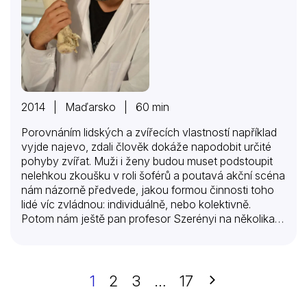
2014 | Maďarsko | 60 min
Porovnáním lidských a zvířecích vlastností například
vyjde najevo, zdali člověk dokáže napodobit určité
pohyby zvířat. Muži i ženy budou muset podstoupit
nelehkou zkoušku v roli šoférů a poutavá akční scéna
nám názorně předvede, jakou formou činnosti toho
lidé víc zvládnou: individuálně, nebo kolektivně.
Potom nám ještě pan profesor Szerényi na několika
optických klamech objasní vztah mezi lidským zrakem
a mozkem, načež přistoupí k detailnímu výkladu
brutální biologie rostlin.
Další
1
2
3
…
17