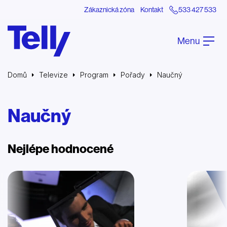
Zákaznická zóna
Kontakt
533 427 533
Menu
Domů
Televize
Program
Pořady
Naučný
Naučný
Nejlépe hodnocené