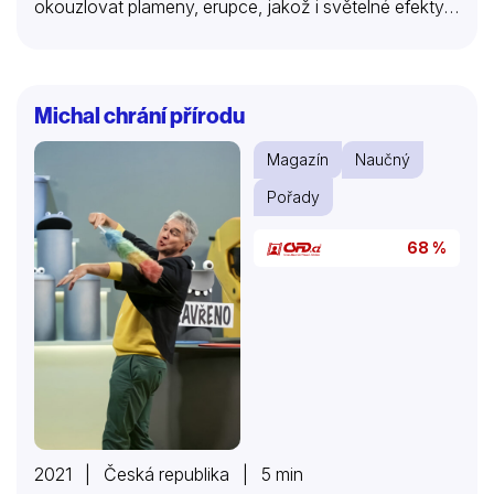
okouzlovat plameny, erupce, jakož i světelné efekty
reakcí. Bude se vyrábět obří zápalka z trámu, uvidíme
spontánní samovznícení, ohňostroj s hořící pěnou,
začnou vybuchovat sudy i čokoláda. S urychlenými
reakcemi přichází brutální stránka chemie!
Michal chrání přírodu
Magazín
Naučný
Pořady
68 %
2021 | Česká republika | 5 min