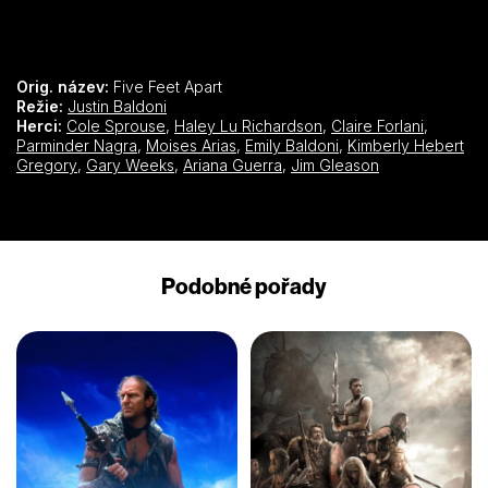
Orig. název:
Five Feet Apart
Režie:
Justin Baldoni
Herci:
Cole Sprouse
,
Haley Lu Richardson
,
Claire Forlani
,
Parminder Nagra
,
Moises Arias
,
Emily Baldoni
,
Kimberly Hebert
Gregory
,
Gary Weeks
,
Ariana Guerra
,
Jim Gleason
Podobné pořady