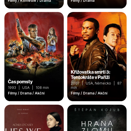
Filmy / Komedie / Drama
Filmy / Drama
Křižovatka smrti 3:
Tentokráte v Paříži
Čas pomsty
2007 | USA, Německo | 87
1993 | USA | 108 min
min
Filmy / Drama / Akční
Filmy / Drama / Akční