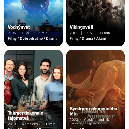
Vodný svet
Vikingové II
1995 | USA | 135 min
2008 | USA | 110 min
Filmy / Dobrodružné / Drama
Filmy / Drama / Akční
Syndrom nekonečného
Takmer dokonalé
léta
tajomstvá
2023 | Česká republika,
2019 | Německo | 111 min
Francie | 98 min