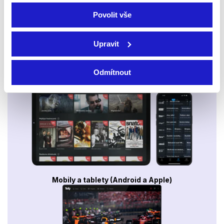
Povolit vše
Upravit
Odmítnout
Smart TV - Android, Google, Samsung, LG, VIDAA
Mobily a tablety (Android a Apple)