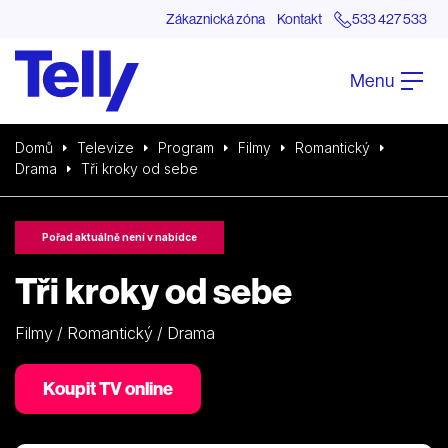
Zákaznická zóna
Kontakt
533 427 533
Menu
Domů
Televize
Program
Filmy
Romantický
Drama
Tři kroky od sebe
Pořad aktuálně není v nabídce
Tři kroky od sebe
Filmy / Romantický / Drama
Koupit TV online