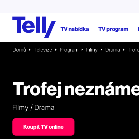
TV nabídka
TV program
Domů
Televize
Program
Filmy
Drama
Trof
Trofej neznáme
Filmy / Drama
Koupit TV online