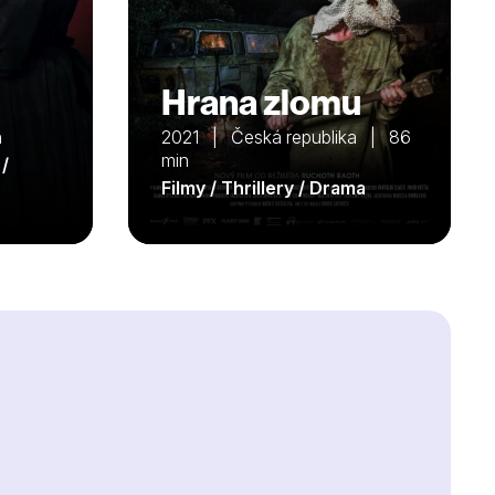
Hrana zlomu
n
2021 | Česká republika | 86
min
 /
Filmy / Thrillery / Drama