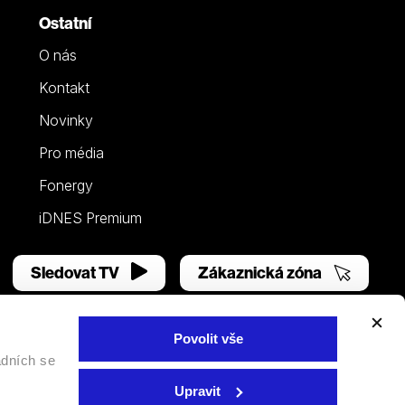
Ostatní
O nás
Kontakt
Novinky
Pro média
Fonergy
iDNES Premium
Sledovat TV
Zákaznická zóna
Povolit vše
adních se
Facebook
YouTube
Instagram
Upravit