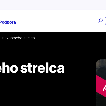
O
Podpora
v
ej neznámeho strelca
ho strelca