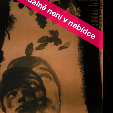
ořad aktuálně není v nabídce