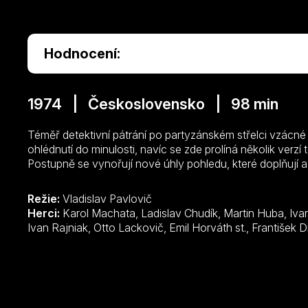
Hodnocení:
1974 | Československo | 98 min
Téměř detektivní pátrání po partyzánském střelci vzácné
ohlédnutí do minulosti, navíc se zde prolíná několik verzí též
Postupně se vynořují nové úhly pohledu, které doplňují a
Režie:
Vladislav Pavlovič
Herci:
Karol Machata, Ladislav Chudík, Martin Huba, Ivan Mistrík, Juraj Kukura, Július Pántik,
Ivan Rajniak, Otto Lackovič, Emil Horv