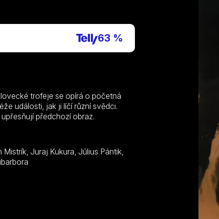
P
63 %
 lovecké trofeje se opírá o početná
e události, jak ji líčí různí svědci.
 upřesňují předchozí obraz.
áth st., František Dibarbora