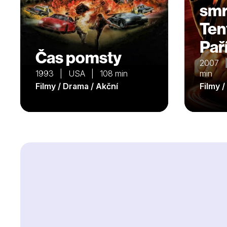
smrt
Ten
Paří
Čas pomsty
2007 
1993 | USA | 108 min
min
Filmy / Drama / Akční
Filmy 