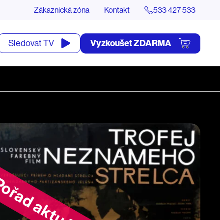
Zákaznická zóna
Kontakt
533 427 533
tevřít
Vyzkoušet ZDARMA
Sledovat TV
yhledávání