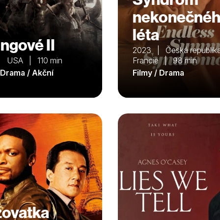
nekonečné
léta
ingové II
2023 | Česká republika
| USA | 110 min
Francie | 98 min
/ Drama / Akční
Filmy / Drama
žovatka