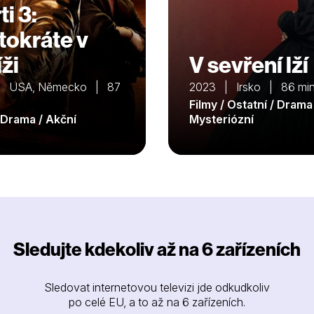
i 3:
tokráte v
ži
V sevření lží
| USA, Německo | 87
2023 | Irsko | 86 mi
Filmy / Ostatní / Drama
/ Drama / Akční
Mysteriózní
Sledujte kdekoliv až na 6 zařízeních
Sledovat internetovou televizi jde odkudkoliv
po celé EU, a to až na 6 zařízeních.