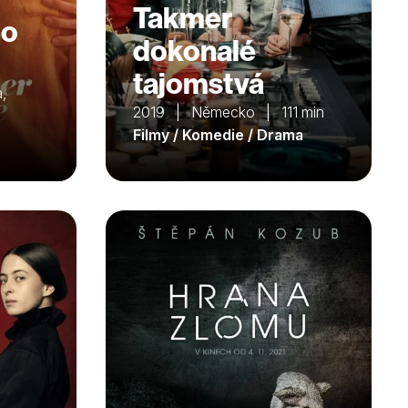
Takmer
ho
dokonalé
tajomstvá
,
2019 | Německo | 111 min
Filmy / Komedie / Drama