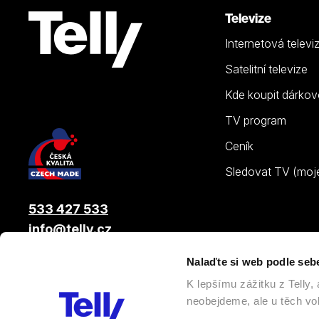
Televize
Internetová televi
Satelitní televize
Kde koupit dárkov
TV program
Ceník
Sledovat TV (moje.
533 427 533
info@telly.cz
Nalaďte si web podle seb
© 2026 |
Telly s.r.o.
, člen skupiny LAMA ENERGY GROUP
K lepšímu zážitku z Telly
neobejdeme, ale u těch vol