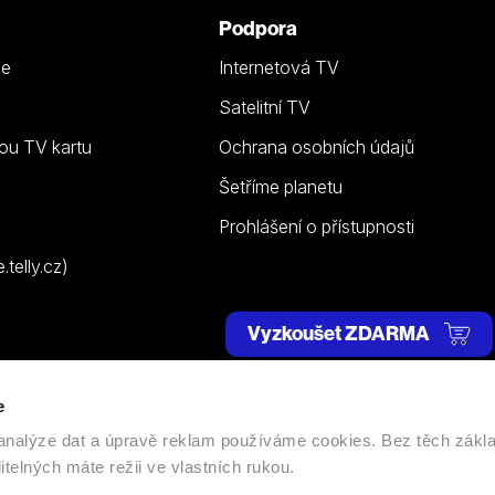
Podpora
ze
Internetová TV
Satelitní TV
ou TV kartu
Ochrana osobních údajů
Šetříme planetu
Prohlášení o přístupnosti
telly.cz)
Vyzkoušet ZDARMA
e
 | Všechna práva vyhrazena. |
Nastavení cookies
, analýze dat a úpravě reklam používáme cookies. Bez těch zákl
itelných máte režii ve vlastních rukou.