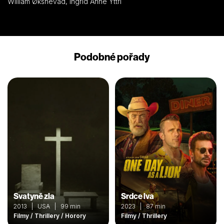
William Øksnevad, Ingrid Anne Yttri
Podobné pořady
Svatyně zla
Srdce lva
2013 | USA | 99 min
2023 | 87 min
Filmy / Thrillery / Horory
Filmy / Thrillery