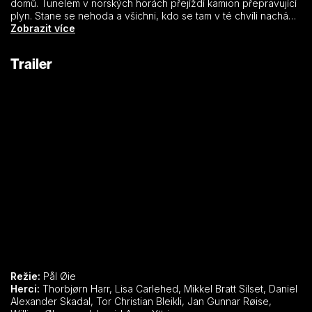
domů. Tunelem v norských horách přejíždí kamion přepravující
plyn. Stane se nehoda a všichni, kdo se tam v té chvíli nachází,
rodiny, turisté, teenageři jedoucí na Vánoce domů, zůstanou
Zobrazit více
uvězněni pod tunami skal v absolutní tmě. Exploze cisterny
zaplňuje tunel nebezpečným kouřem. Hasiči hrají o čas a každý
Trailer
v tunelu musí bojovat sám za sebe a poradit si jak umí. Čas
neúprosně běží a šance na záchranu jsou čím dál menší.
Režie:
Pål Øie
Herci:
Thorbjørn Harr, Lisa Carlehed, Mikkel Bratt Silset, Daniel
Alexander Skadal, Tor Christian Bleikli, Jan Gunnar Røise,