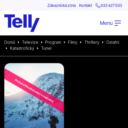
Zákaznická zóna
Kontakt
533 427 533
Menu
Domů
Televize
Program
Filmy
Thrillery
Ostatní
Katastrofický
Tunel
Pořad aktuálně není v nabídce