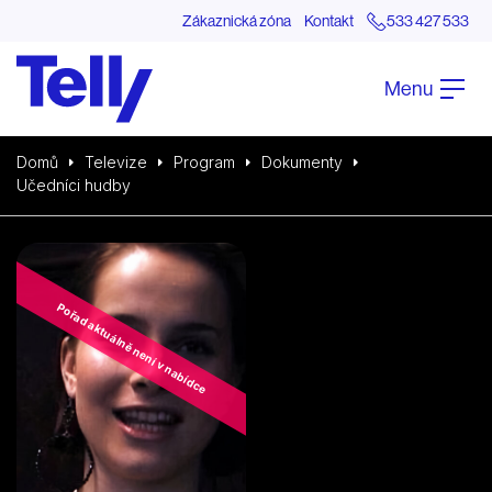
Zákaznická zóna
Kontakt
533 427 533
Menu
Domů
Televize
Program
Dokumenty
Učedníci hudby
Pořad aktuálně není v nabídce