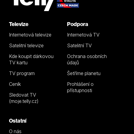
Televize
Podpora
Internetová televize
Internetová TV
Satelitní televize
Satelitní TV
Kde koupit dárkovou
Ochrana osobních
TV kartu
údajů
TV program
Šetříme planetu
Ceník
Prohlášení o
přístupnosti
Sledovat TV
(moje.telly.cz)
Ostatní
O nás