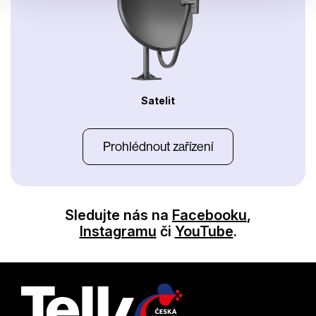
Satelit
Prohlédnout zařízení
Sledujte nás na
Facebooku
,
Instagramu
či
YouTube
.