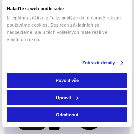
Nalaďte si web podle sebe
K lepšímu zážitku z Telly, analýze dat a úpravě reklam
používáme cookies. Bez těch základních se
neobejdeme, ale u těch volitelných máte režii ve
vlastních rukou.
Webový prohlížeč
Zobrazit detaily
Povolit vše
Xbox app
Upravit
Odmítnout