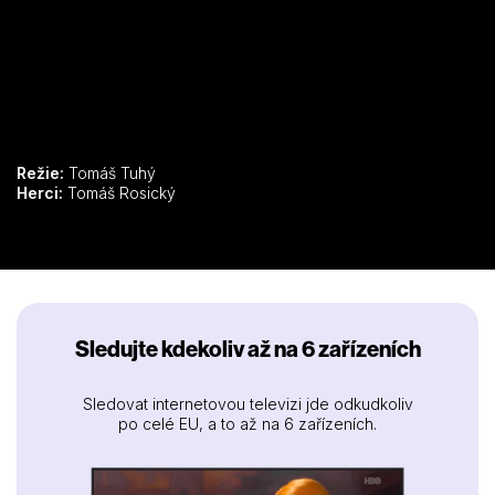
Manchester City.
Režie:
Tomáš Tuhý
Herci:
Tomáš Rosický
Sledujte kdekoliv až na 6 zařízeních
Sledovat internetovou televizi jde odkudkoliv
po celé EU, a to až na 6 zařízeních.