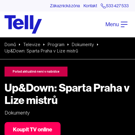
Zákaznická zóna
Kontakt
533 427 533
Menu
Domů
Televize
Program
Dokumenty
Up&Down: Sparta Praha v Lize mistrů
Pořad aktuálně není v nabídce
Up&Down: Sparta Praha v
Lize mistrů
Dokumenty
Koupit TV online