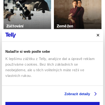
Zúčtování
Země žen
2016 | USA | 128 min
2023 | Itálie | 104 min
Filmy / Drama / Akční
Filmy / Drama
Nalaďte si web podle sebe
Sledujte kdekoliv až na 6 zařízeních
K lepšímu zážitku z Telly, analýze dat a úpravě reklam
používáme cookies. Bez těch základních se
neobejdeme, ale u těch volitelných máte režii ve
Sledovat internetovou televizi jde odkudkoliv
po celé EU, a to až na 6 zařízeních.
vlastních rukou.
Zobrazit detaily