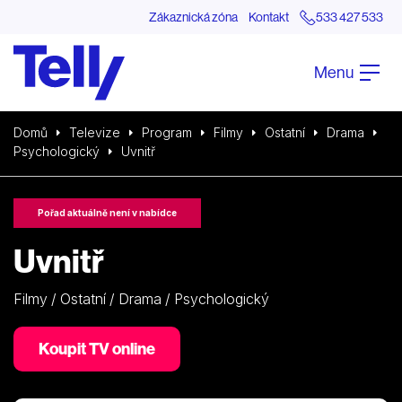
Zákaznická zóna
Kontakt
533 427 533
Menu
Domů
Televize
Program
Filmy
Ostatní
Drama
Psychologický
Uvnitř
Pořad aktuálně není v nabídce
Uvnitř
Filmy / Ostatní / Drama / Psychologický
Koupit TV online