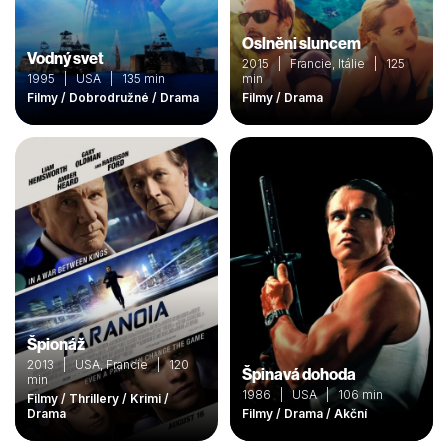
Oslněni sluncem
Vodný svet
2015 | Francie, Itálie | 125
1995 | USA | 135 min
min
Filmy / Dobrodružné / Drama
Filmy / Drama
Špionáž
2013 | USA, Francie | 120
Špinavá dohoda
min
1986 | USA | 106 min
Filmy / Thrillery / Krimi /
Drama
Filmy / Drama / Akční