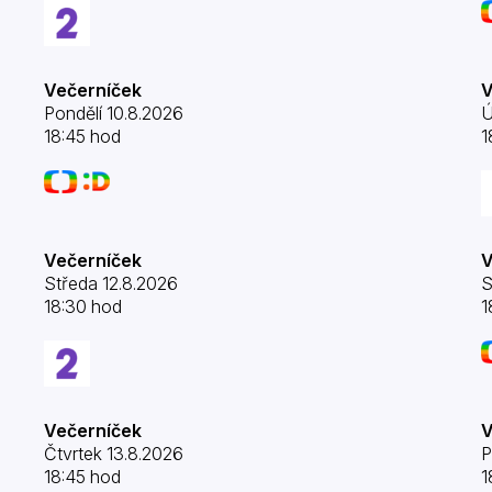
Večerníček
V
Pondělí 10.8.2026
Ú
18:45 hod
1
Večerníček
V
Středa 12.8.2026
S
18:30 hod
1
Večerníček
V
Čtvrtek 13.8.2026
P
18:45 hod
1