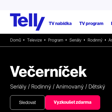
TV nabídka
TV program
Domů
Televize
Program
Seriály
Rodinný
A
Večerníček
Seriály / Rodinný / Animovaný / Dětský
Vyzkoušet zdarma
Sledovat