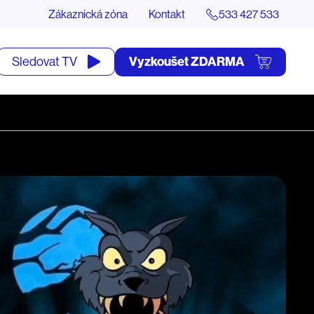
Zákaznická zóna
Kontakt
533 427 533
tevřít
Vyzkoušet ZDARMA
Sledovat TV
yhledávání