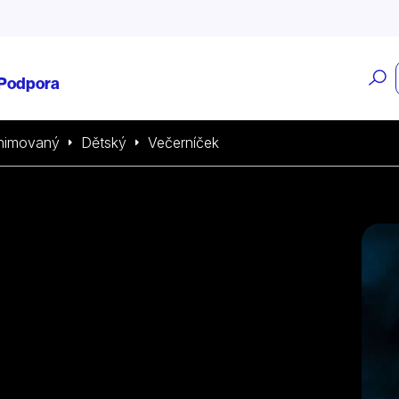
O
Podpora
v
nimovaný
Dětský
Večerníček