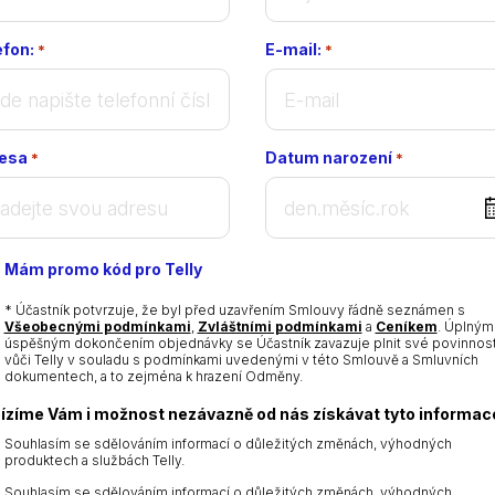
efon:
E-mail:
*
*
esa
Datum narození
*
*
DD
dot
MM
Mám promo kód pro Telly
dot
YYYY
* Účastník potvrzuje, že byl před uzavřením Smlouvy řádně seznámen s
Všeobecnými podmínkami
,
Zvláštními podmínkami
a
Ceníkem
. Úplným
úspěšným dokončením objednávky se Účastník zavazuje plnit své povinnost
vůči Telly v souladu s podmínkami uvedenými v této Smlouvě a Smluvních
dokumentech, a to zejména k hrazení Odměny.
ízíme Vám i možnost nezávazně od nás získávat tyto informac
Souhlasím se sdělováním informací o důležitých změnách, výhodných
produktech a službách Telly.
Souhlasím se sdělováním informací o důležitých změnách, výhodných