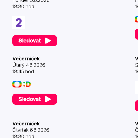
Pondělí 3.8.2026
P
18:30 hod
1
Sledovat
Večerníček
V
Úterý 4.8.2026
S
18:45 hod
1
Sledovat
Večerníček
V
Čtvrtek 6.8.2026
Č
18:30 hod
1