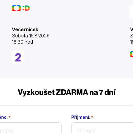
Večerníček
V
Sobota 15.8.2026
S
18:30 hod
1
Vyzkoušet ZDARMA na 7 dní
no:
Příjmení:
*
*