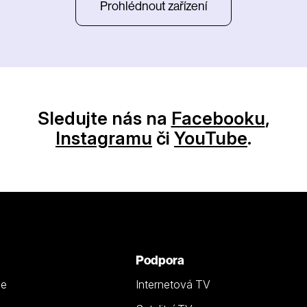
Prohlédnout zařízení
Sledujte nás na
Facebooku
,
Instagramu
či
YouTube
.
Podpora
ze
Internetová TV