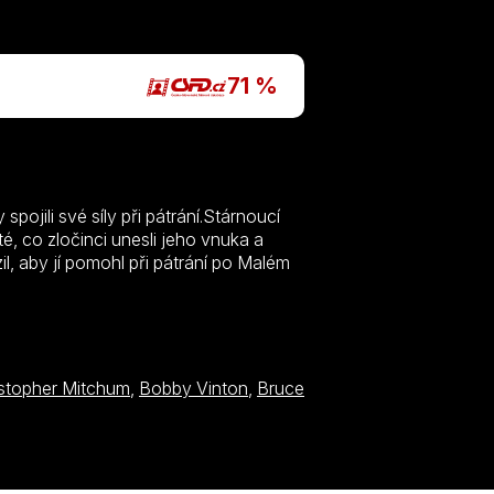
P
71 %
ojili své síly při pátrání.Stárnoucí
, co zločinci unesli jeho vnuka a
zil, aby jí pomohl při pátrání po Malém
istopher Mitchum
,
Bobby Vinton
,
Bruce