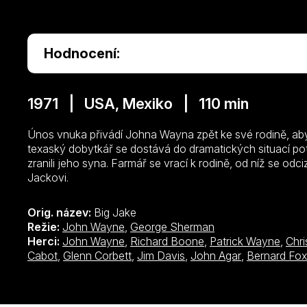
Hodnocení:
1971 | USA, Mexiko | 110 min
Únos vnuka přivádí Johna Wayna zpět ke své rodině, aby sp
texaský dobytkář se dostává do dramatických situací poté
zranili jeho syna. Farmář se vrací k rodině, od níž se odci
Jackovi.
Orig. název:
Big Jake
Režie:
John Wayne
,
George Sherman
Herci:
John Wayne
,
Richard Boone
,
Patrick Wayne
,
Chr
Cabot
,
Glenn Corbett
,
Jim Davis
,
John Agar
,
Bernard Fox