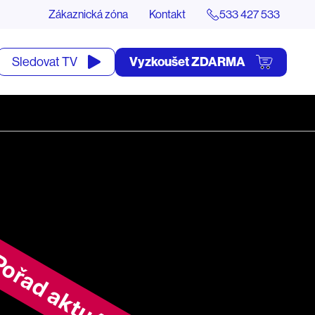
Zákaznická zóna
Kontakt
533 427 533
tevřít
Vyzkoušet ZDARMA
Sledovat TV
yhledávání