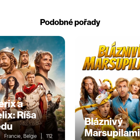
Podobné pořady
erix a
lix: Ríša
Bláznivý
edu
Marsupilami
 Francie, Belgie | 112