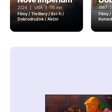
2024 | USA | 115 min
1987 |
Filmy / Thrillery / Sci-fi /
Filmy 
Dobrodružné / Akční
Komedi