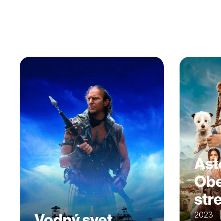
Ast
Obe
str
Vodný svet
2023 |