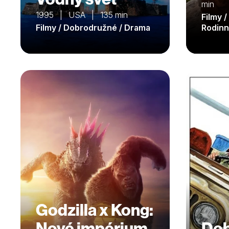
min
1995 | USA | 135 min
Filmy 
Filmy / Dobrodružné / Drama
Rodinn
Godzilla x Kong:
Nové impérium
Dob