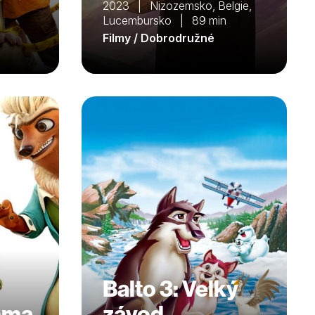
2023 | Nizozemsko, Belgie,
Lucembursko | 89 min
Filmy / Dobrodružné
Balto 3: Velký
mma
závod