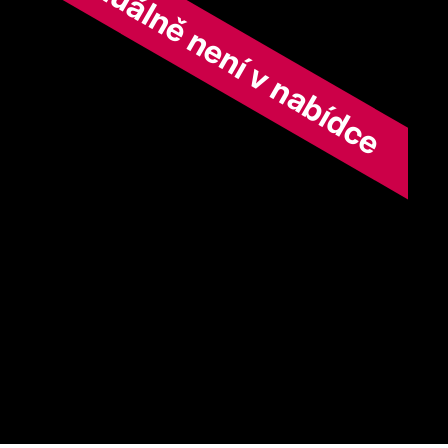
ořad aktuálně není v nabídce