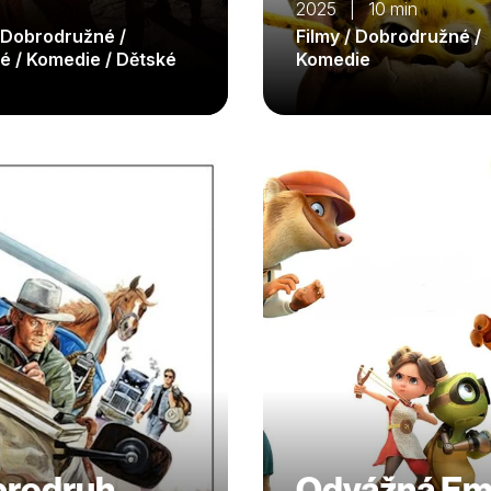
2025 | 10 min
/ Dobrodružné /
Filmy / Dobrodružné /
é / Komedie / Dětské
Komedie
rodruh
Odvážná E