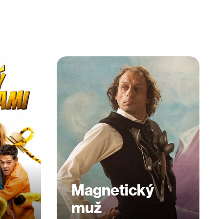
Magnetický
muž