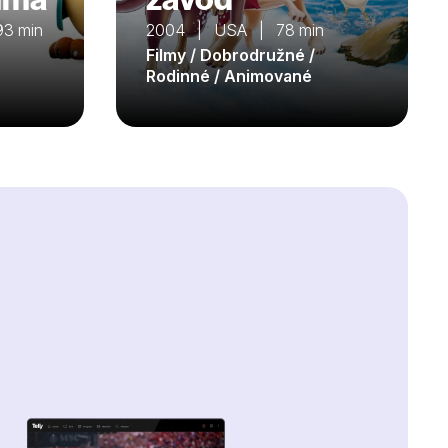
93 min
2004 | USA | 78 min
Filmy / Dobrodružné /
Rodinné / Animované