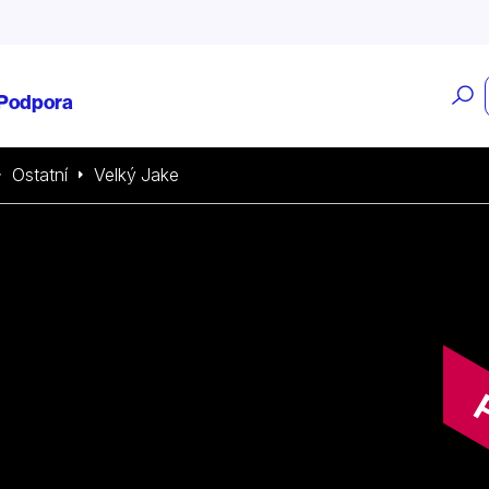
O
Podpora
v
Ostatní
Velký Jake