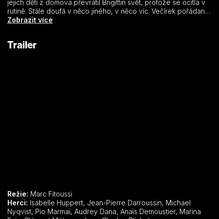
jejich dětí z domova převrátil Brigittin svět, protože se ocitla v
rutině. Stále doufá v něco jiného, v něco víc. Večírek pořádaný
studenty na přilehlém pozemku tuto latentní krizi urychlí a
Zobrazit více
Brigitte se impulzivně vydává do Paříže pod záminkou
návštěvy lékaře. Město ji okamžitě povzbudí, a když potká
Trailer
okouzlujícího dánského gentlemana, impulzivně se nechá
polichotit jeho pozorností…
Režie:
Marc Fitoussi
Herci:
Isabelle Huppert, Jean-Pierre Darroussin, Michael
Nyqvist, Pio Marmaï, Audrey Dana, Anaïs Demoustier, Marina