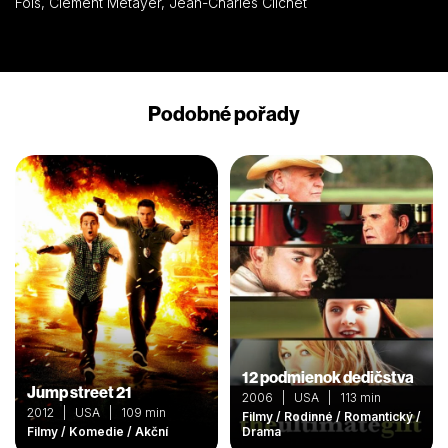
Foïs, Clément Métayer, Jean-Charles Clichet
Podobné pořady
12 podmienok dedičstva
Jump street 21
2006 | USA | 113 min
2012 | USA | 109 min
Filmy / Rodinné / Romantický /
Filmy / Komedie / Akční
Drama