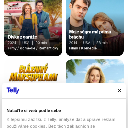
Moje ségra má prima
Dívka z garáže
bráchu
2024 | USA | 90 min
2014 | USA | 88 min
Filmy / Komedie / Romantický
Filmy / Komedie
Nalaďte si web podle sebe
K lepšímu zážitku z Telly, analýze dat a úpravě reklam
Bláznivý Marsupilami
používáme cookies. Bez těch základních se
Znovu zamilovaní