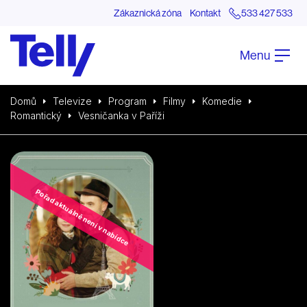
Zákaznická zóna
Kontakt
533 427 533
Menu
Domů
Televize
Program
Filmy
Komedie
Romantický
Vesničanka v Paříži
Pořad aktuálně není v nabídce