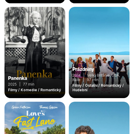
Prázdniny
2014 | Velká Británie, USA,
Panenka
Itálie | 97 min
2025 | 77 min
Filmy / Ostatní / Romantický /
Filmy / Komedie / Romantický
Hudební