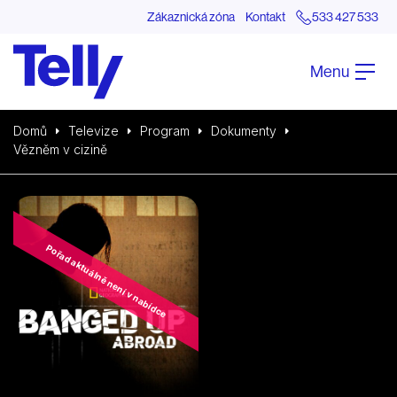
Zákaznická zóna
Kontakt
533 427 533
Menu
Domů
Televize
Program
Dokumenty
Vězněm v cizině
Pořad aktuálně není v nabídce