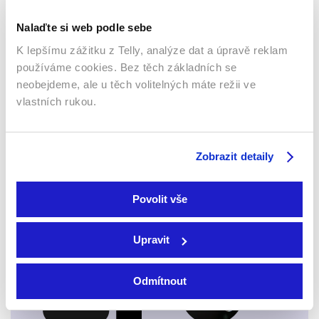
Nalaďte si web podle sebe
K lepšímu zážitku z Telly, analýze dat a úpravě reklam
používáme cookies. Bez těch základních se
neobejdeme, ale u těch volitelných máte režii ve
vlastních rukou.
Webový prohlížeč
Zobrazit detaily
Povolit vše
Xbox app
Upravit
Odmítnout