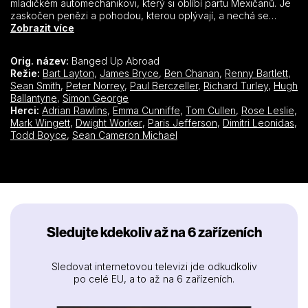
mladičkém automechanikovi, který si oblíbí partu Mexičanů. Je
zaskočen penězi a pohodou, kterou oplývají, a nechá se
zatáhnout do pašování marihuany přes mexicko-americké
Zobrazit více
hranice. Jenže každého jednou štěstí na chvíli opustí, a pro něj
tato chvilka bude znamenat objevení a ztrátu životní lásky,
Orig. název:
Banged Up Abroad
zklamání matky, roky života v mexickém vězení a to, že nikdy
Režie:
Bart Layton
,
James Bryce
,
Ben Chanan
,
Renny Bartlett
,
nespatří svoji dceru… Vysvobození přichází až s příkazem
Sean Smith
,
Peter Norrey
,
Paul Berczeller
,
Richard Turley
,
Hugh
převézt vězně do Texasu, kde si místo následujících sedmi let
Ballantyne
,
Simon George
odsedí jen několik měsíců.
Herci:
Adrian Rawlins
,
Emma Cunniffe
,
Tom Cullen
,
Rose Leslie
,
Mark Wingett
,
Dwight Worker
,
Paris Jefferson
,
Dimitri Leonidas
,
Todd Boyce
,
Sean Cameron Michael
Sledujte kdekoliv až na 6 zařízeních
Sledovat internetovou televizi jde odkudkoliv
po celé EU, a to až na 6 zařízeních.