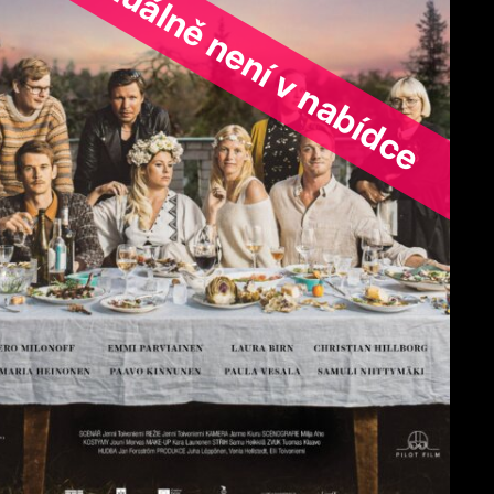
ořad aktuálně není v nabídce