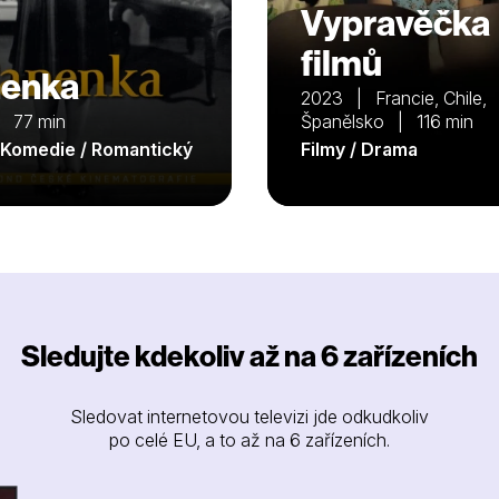
Vypravěčka
filmů
enka
2023 | Francie, Chile,
 77 min
Španělsko | 116 min
/ Komedie / Romantický
Filmy / Drama
Sledujte kdekoliv až na 6 zařízeních
Sledovat internetovou televizi jde odkudkoliv
po celé EU, a to až na 6 zařízeních.