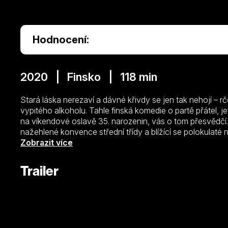
Hodnocení:
2020 | Finsko | 118 min
Stará láska nerezaví a dávné křivdy se jen tak nehojí – r
vypitého alkoholu. Tahle finská komedie o partě přátel, 
na víkendové oslavě 35. narozenin, vás o tom přesvědčí
nažehlené konvence střední třídy a blížící se polokulaté
tak snadno zavdají příčinu k návštěvě chaty, kde kdysi vši
Zobrazit více
zápletka dává vyniknout brilantně napsaným dialogům, vr
známým písničkám.
Trailer