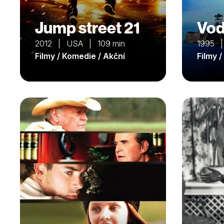
Jump street 21
Vod
2012 | USA | 109 min
1995 |
Filmy / Komedie / Akční
Filmy 