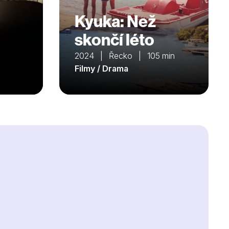
Kyuka: Než
skončí léto
2024 | Řecko | 105 min
Filmy / Drama