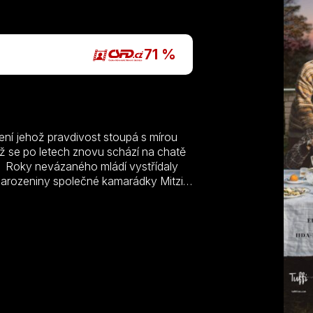
P
71 %
čení jehož pravdivost stoupá s mírou
jež se po letech znovu schází na chatě
. Roky nevázaného mládí vystřídaly
 narozeniny společné kamarádky Mitzi
chni pařili jako náctiletí. Jednoduchá
stevnatosti postav i notoricky