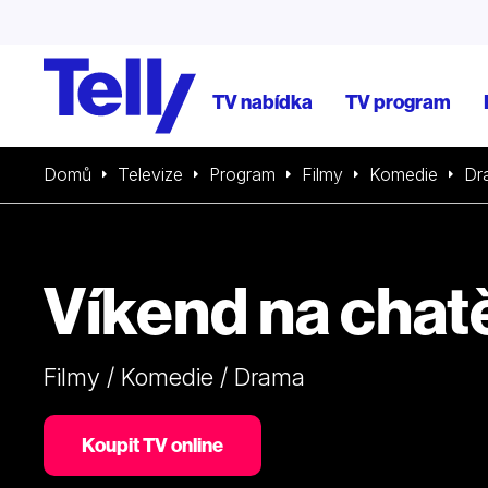
TV nabídka
TV program
Domů
Televize
Program
Filmy
Komedie
Dr
Víkend na chat
Filmy / Komedie / Drama
Koupit TV online