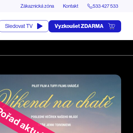
Zákaznická zóna
Kontakt
533 427 533
tevřít
Vyzkoušet ZDARMA
Sledovat TV
yhledávání