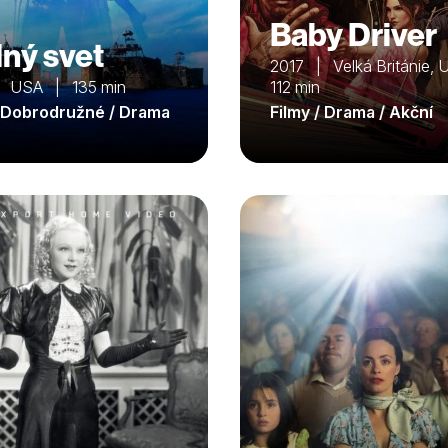
Baby Driver
ný svet
2017 | Velká Británie,
 USA | 135 min
112 min
/ Dobrodružné / Drama
Filmy / Drama / Akční