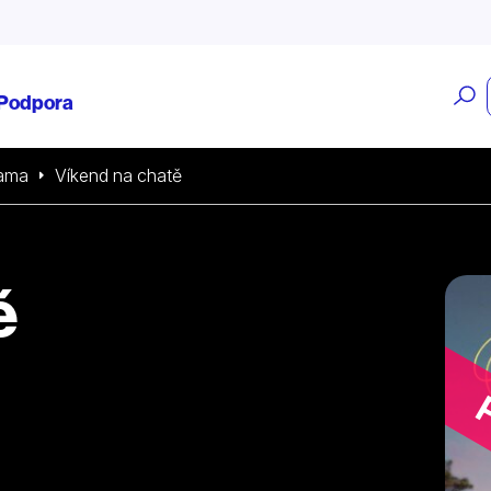
O
Podpora
v
ama
Víkend na chatě
ě