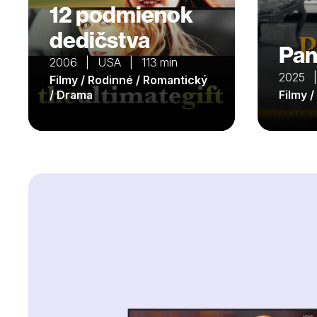
12 podmienok
dedičstva
Pan
2006 | USA | 113 min
2025 |
Filmy / Rodinné / Romantický
/ Drama
Filmy 