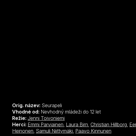
Orig. název:
Seurapeli
Vhodné od:
Nevhodný mládeži do 12 let
Režie:
Jenni Toivoniemi
Herci:
Emmi Parviainen
,
Laura Birn
,
Christian Hillborg
,
Ee
Heinonen
,
Samuli Niittymäki
,
Paavo Kinnunen