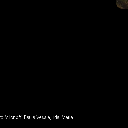
ro Milonoff
,
Paula Vesala
,
Iida-Maria