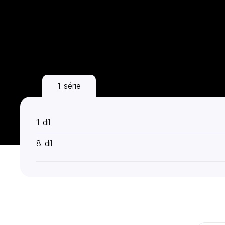
1. série
1. díl
8. díl