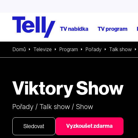
TV nabídka
TV program
Domů
Televize
Program
Pořady
Talk show
Viktory Show
Pořady / Talk show / Show
Vyzkoušet zdarma
Sledovat