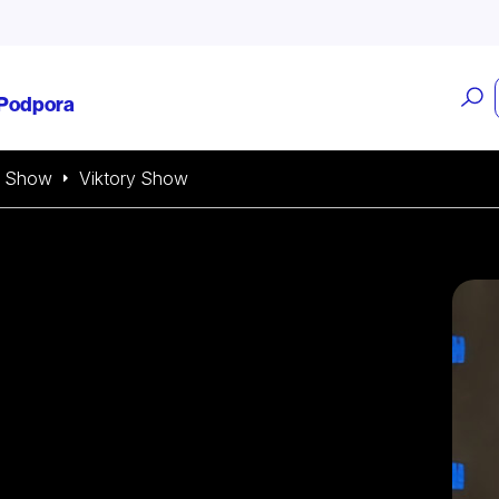
O
Podpora
v
Show
Viktory Show