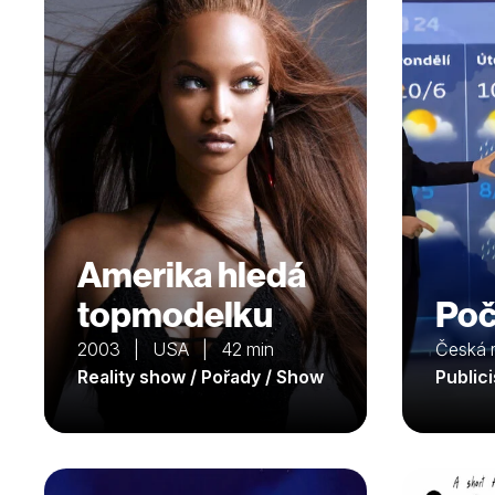
Amerika hledá
topmodelku
Poč
2003 | USA | 42 min
Česká 
Reality show / Pořady / Show
Public