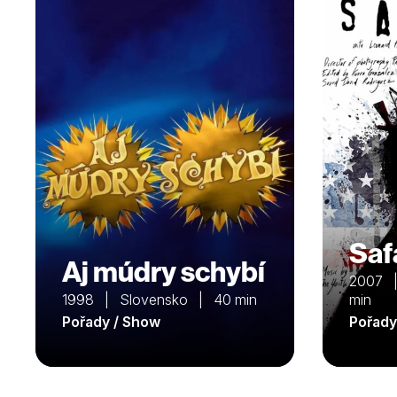
Saf
Aj múdry schybí
2007 |
1998 | Slovensko | 40 min
min
Pořady / Show
Pořady