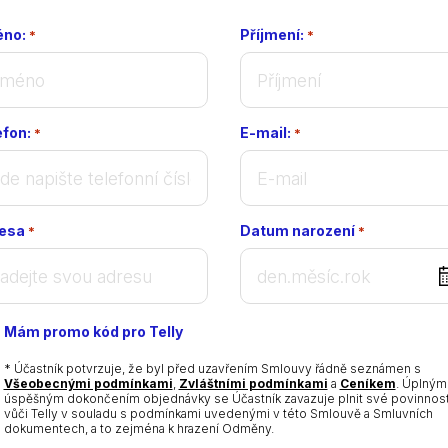
no:
Příjmení:
*
*
efon:
E-mail:
*
*
esa
Datum narození
*
*
DD
dot
MM
Mám promo kód pro Telly
dot
YYYY
* Účastník potvrzuje, že byl před uzavřením Smlouvy řádně seznámen s
Všeobecnými podmínkami
,
Zvláštními podmínkami
a
Ceníkem
. Úplným
úspěšným dokončením objednávky se Účastník zavazuje plnit své povinnost
vůči Telly v souladu s podmínkami uvedenými v této Smlouvě a Smluvních
dokumentech, a to zejména k hrazení Odměny.