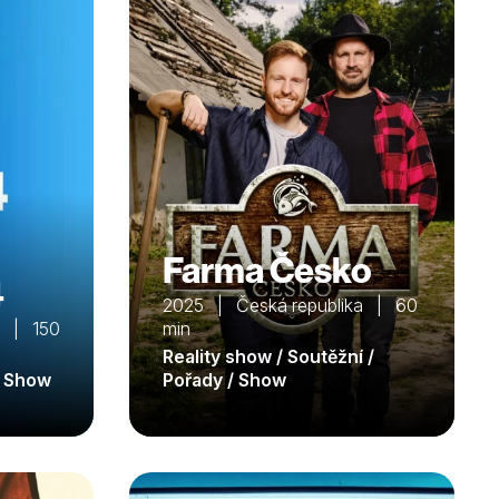
Farma Česko
4
2025 | Česká republika | 60
a | 150
min
Reality show / Soutěžní /
/ Show
Pořady / Show