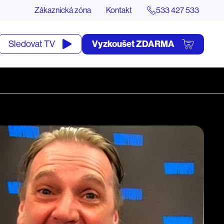
Zákaznická zóna
Kontakt
533 427 533
tevřít
Vyzkoušet ZDARMA
Sledovat TV
yhledávání