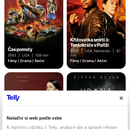
Křižovatka smrti 3:
Tentokráte v Paříži
Čas pomsty
2007 | USA, Německo | 87
1993 | USA | 108 min
min
Filmy / Drama / Akční
Filmy / Drama / Akční
Nalaďte si web podle sebe
K lepšímu zážitku z Telly, analýze dat a úpravě reklam