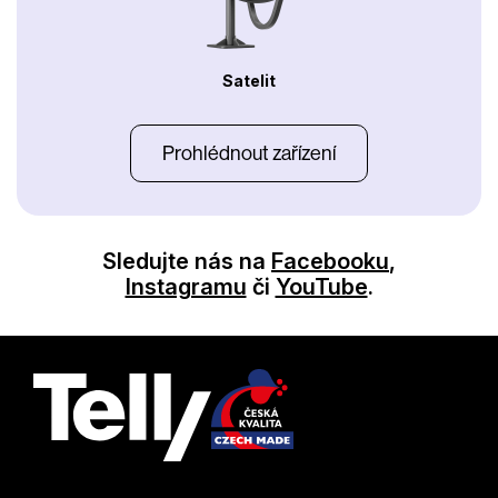
Satelit
Prohlédnout zařízení
Sledujte nás na
Facebooku
,
Instagramu
či
YouTube
.