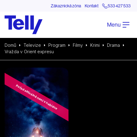
Zákaznická zóna
Kontakt
533 427 533
Menu
Domů
Televize
Program
Filmy
Krimi
Drama
Vražda v Orient expresu
Pořad aktuálně není v nabídce