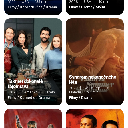
1995 | USA | 135 min
2008 | USA | 110 min
Filmy / Dobrodružné / Drama
Filmy / Drama / Akční
Syndrom nekonečného
Takmer dokonalé
léta
tajomstvá
2023 | Česká republika,
2019 | Německo | 111 min
Francie | 98 min
Filmy / Komedie / Drama
Filmy / Drama