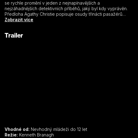
se rychle promění v jeden z nejnapínavějších a
nejzáhadnějších detektivních příběhů, jaký byl kdy vyprávěn.
Předloha Agathy Christie popisuje osudy třinácti pasažérů
uvízlých v přepychovém vlaku Orient expresu kdesi ve
Zobrazit více
sněhových závějích na Balkáně. V okamžiku, kdy ve vlaku
dojde k záhadné vraždě amerického obchodníka, každý z nich
Trailer
se stává podezřelým. Ve vlaku naštěstí nechybí jeden
neobyčejný Belgičan s velkým knírem a dokonale pracujícími
šedými mozkovými buňkami. A právě tento nejslavnější detektiv
na světě, Hercule Poirot, musí závodit s časem, aby vyřešil
smrtící hádanku dříve, než neznámý vrah znovu udeří.
Vhodné od:
Nevhodný mládeži do 12 let
Režie:
Kenneth Branagh