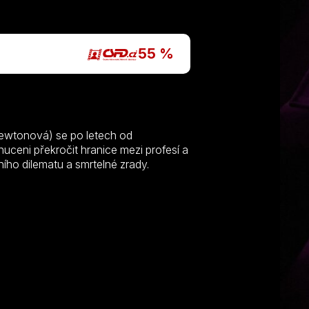
P
55 %
Newtonová) se po letech od
ceni překročit hranice mezi profesí a
ního dilematu a smrtelné zrady.