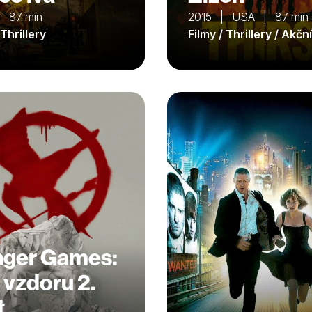
 87 min
2015 | USA | 87 min
 Thrillery
Filmy / Thrillery / Akční
ger Games:
a vzdoru 2.
t