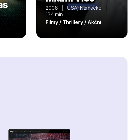
as
2006 | USA, Německo |
134 min
Filmy / Thrillery / Akční