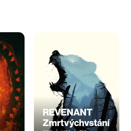
REVENANT
Zmrtvýchvstání