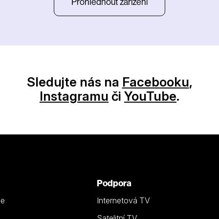
Prohlédnout zařízení
Sledujte nás na
Facebooku
,
Instagramu
či
YouTube
.
Podpora
ze
Internetová TV
Satelitní TV