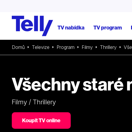
TV nabídka
TV program
Domů
Televize
Program
Filmy
Thrillery
Vše
Všechny staré 
Filmy / Thrillery
Koupit TV online