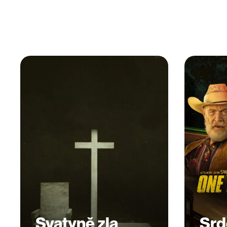
Svatyně zla
Srd