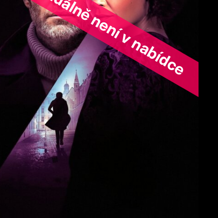
ořad aktuálně není v nabídce