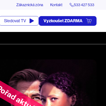
Zákaznická zóna
Kontakt
533 427 533
tevřít
Vyzkoušet ZDARMA
Sledovat TV
yhledávání