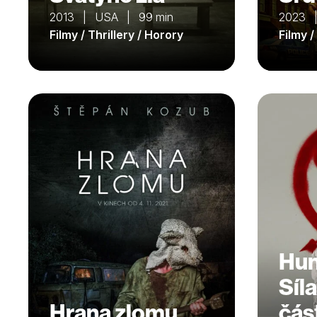
2013 | USA | 99 min
2023 |
Filmy / Thrillery / Horory
Filmy /
Hun
Síl
Hrana zlomu
čás