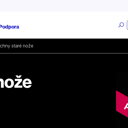
O
Podpora
v
chny staré nože
nože