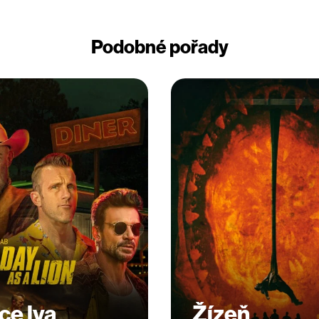
Podobné pořady
ce lva
Žízeň