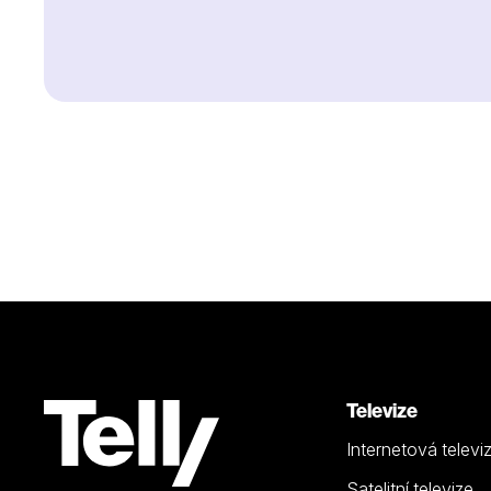
Televize
Internetová televi
Satelitní televize