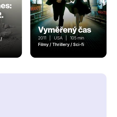
es:
2.
Vyměřený čas
n
2011 | USA | 105 min
 /
Filmy / Thrillery / Sci-fi