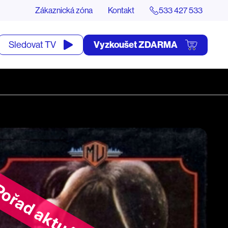
Zákaznická zóna
Kontakt
533 427 533
tevřít
Vyzkoušet ZDARMA
Sledovat TV
yhledávání