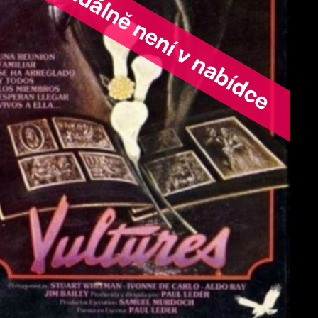
ořad aktuálně není v nabídce