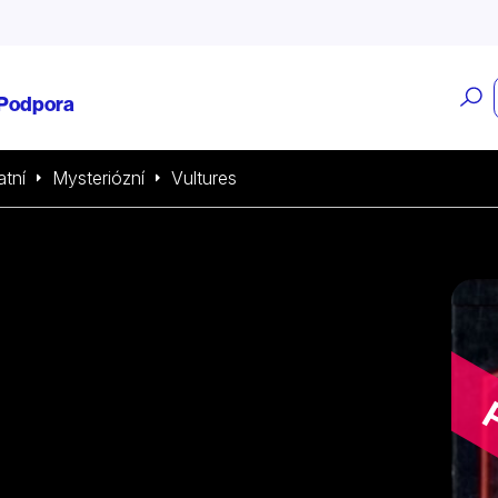
O
Podpora
v
atní
Mysteriózní
Vultures