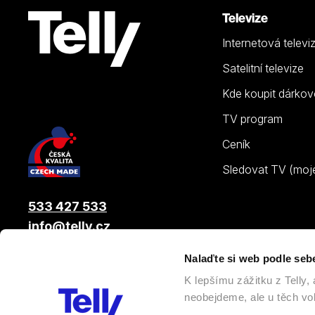
Televize
Internetová televi
Satelitní televize
Kde koupit dárkov
TV program
Ceník
Sledovat TV (moje.
533 427 533
info@telly.cz
Nalaďte si web podle seb
© 2026 |
Telly s.r.o.
, člen skupiny LAMA ENERGY GROUP
K lepšímu zážitku z Telly
neobejdeme, ale u těch vol