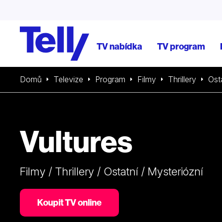
TV nabídka
TV program
Domů
Televize
Program
Filmy
Thrillery
Ost
Vultures
Filmy / Thrillery / Ostatní / Mysteriózní
Koupit TV online