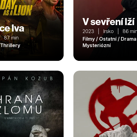
V sevření lží
ce lva
2023 | Irsko | 86 mi
 87 min
Filmy / Ostatní / Drama
 Thrillery
Mysteriózní