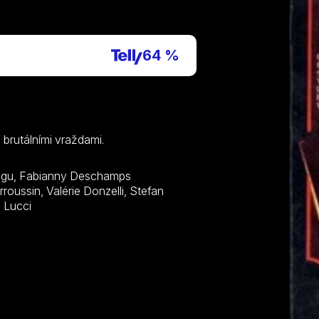
P
64 %
 brutálními vraždami.
tegu, Fabianny Deschamps
Paul Hamy, Matthieu Lucci