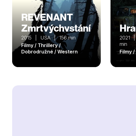
REVENANT
Zmrtvýchvstání
Hra
2015 | USA | 156 min
2021 |
min
Filmy / Thrillery /
Dobrodružné / Western
Filmy /