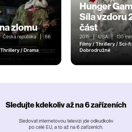
Hunger Gam
Síla vzdoru 
na zlomu
část
 Česká republika | 86
2015 | USA | 135 mi
Filmy / Thrillery / Sci-fi
 Thrillery / Drama
Dobrodružné
Sledujte kdekoliv až na 6 zařízeních
Sledovat internetovou televizi jde odkudkoliv
po celé EU, a to až na 6 zařízeních.