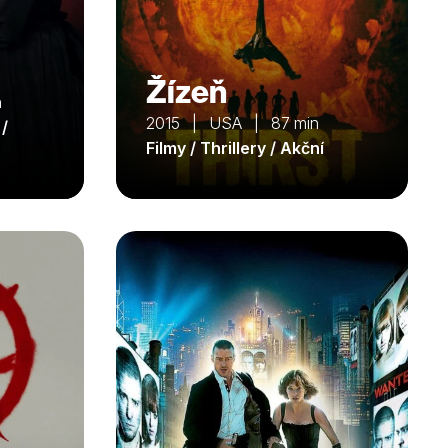
Žízeň
n
2015 | USA | 87 min
 /
Filmy / Thrillery / Akční