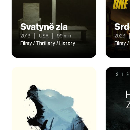
Svatyně zla
Srd
2013 | USA | 99 min
2023 |
Filmy / Thrillery / Horory
Filmy /