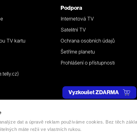
Podpora
ze
Internetová TV
Satelitní TV
ou TV kartu
Ochrana osobních údajů
Šetříme planetu
Prohlášení o přístupnosti
telly.cz)
Vyzkoušet ZDARMA
e
 | Všechna práva vyhrazena. |
Nastavení cookies
, analýze dat a úpravě reklam používáme cookies. Bez těch zákl
itelných máte režii ve vlastních rukou.