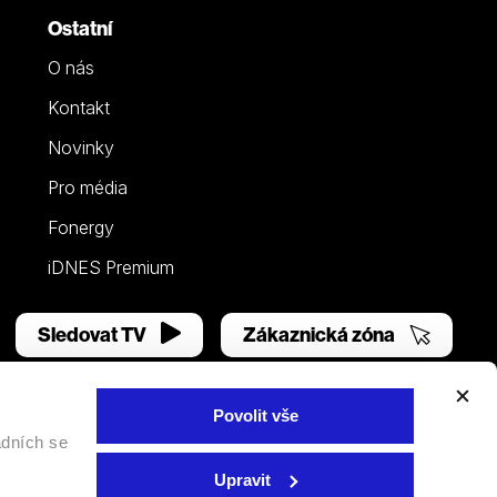
Ostatní
O nás
Kontakt
Novinky
Pro média
Fonergy
iDNES Premium
Sledovat TV
Zákaznická zóna
Povolit vše
adních se
Facebook
YouTube
Instagram
Upravit