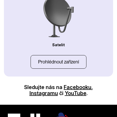
Satelit
Prohlédnout zařízení
Sledujte nás na
Facebooku
,
Instagramu
či
YouTube
.