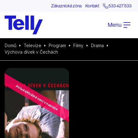
Zákaznická zóna
Kontakt
533 427 533
Menu
Domů
Televize
Program
Filmy
Drama
Výchova dívek v Čechách
Pořad aktuálně není v nabídce