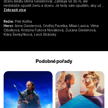
dceru Beátu (Anna Geislerová). Zamiluje se do ní, ale
nedokáže opustit ženu a dceru. Je tedy sám opuštěn, aby už
jen zpovzdálí sledoval svou vyprahlou lásku, jak se řítí k
Zobrazit více
neodvratnému konci… Stejnojmenná kniha Michala Viewegha
se stala prvním porevolučním původním českým literárním
Režie:
Petr Koliha
bestsellerem. Ač se na ni názory různily, v jednom se shodly –
Herci:
Anna Geislerová, Ondřej Pavelka, Milan Lasica, Vilma
v jejím textu se umně slučuje humor, politika, sex, autorská
Cibulková, Kristýna Fuitová Nováková, Zuzana Geislerová,
sebereflexe i existenciální metafyzika. Příběh má v literární
Klára Šenkyříková, Leoš Stránský
podobě mnoho významů, při psaní scénáře muselo proto
zákonitě dojít ke zjednodušení. Ve filmu režiséra Petra Kolihy
proto nehledejte pouhou barvotiskovou ilustraci populární
knihy, ale spíše její filmařské domýšlení.
Podobné pořady