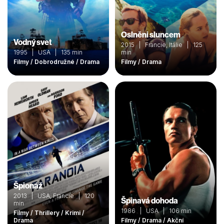
Oslněni sluncem
Vodný svet
2015 | Francie, Itálie | 125
1995 | USA | 135 min
min
Filmy / Dobrodružné / Drama
Filmy / Drama
Špionáž
2013 | USA, Francie | 120
Špinavá dohoda
min
1986 | USA | 106 min
Filmy / Thrillery / Krimi /
Drama
Filmy / Drama / Akční