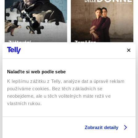
Zúčtování
Země žen
2016 | USA | 128 min
2023 | Itálie | 104 min
Filmy / Drama / Akční
Filmy / Drama
Nalaďte si web podle sebe
K lepšímu zážitku z Telly, analýze dat a úpravě reklam
Sledujte kdekoliv až na 6 zařízeních
používáme cookies. Bez těch základních se
neobejdeme, ale u těch volitelných máte režii ve
Sledovat internetovou televizi jde odkudkoliv
vlastních rukou.
po celé EU, a to až na 6 zařízeních.
Zobrazit detaily