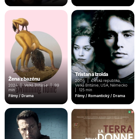
Tristan a Izolda
Žena z bazénu
2006 | Česká republika,
2024 | Velká Británie | 99
Velká Británie, USA, Německo
min
| 125 min
Filmy / Drama
Filmy / Romantický / Drama