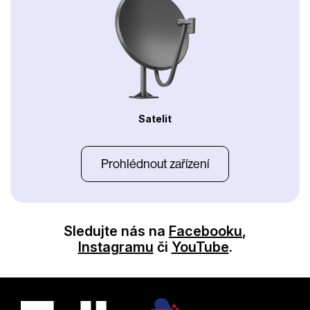
Satelit
Prohlédnout zařízení
Sledujte nás na
Facebooku
,
Instagramu
či
YouTube
.