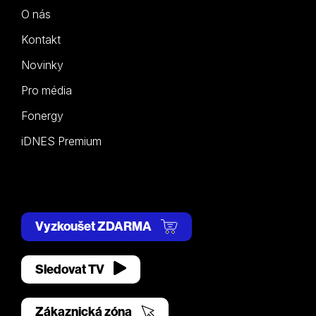
O nás
Kontakt
Novinky
Pro média
Fonergy
iDNES Premium
Vyzkoušet ZDARMA
Sledovat TV
Zákaznická zóna