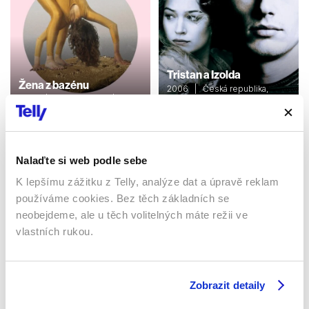
Tristan a Izolda
Žena z bazénu
2006 | Česká republika,
2024 | Velká Británie | 99
Velká Británie, USA, Německo
min
| 125 min
Filmy / Drama
Filmy / Romantický / Drama
Nalaďte si web podle sebe
K lepšímu zážitku z Telly, analýze dat a úpravě reklam
Sledujte kdekoliv až na 6 zařízeních
používáme cookies. Bez těch základních se
neobejdeme, ale u těch volitelných máte režii ve
Sledovat internetovou televizi jde odkudkoliv
vlastních rukou.
po celé EU, a to až na 6 zařízeních.
Zobrazit detaily