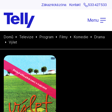
Zákaznická zóna
Kontakt
533 427 533
Menu
Domů
Televize
Program
Filmy
Komedie
Drama
Výlet
Pořad aktuálně není v nabídce