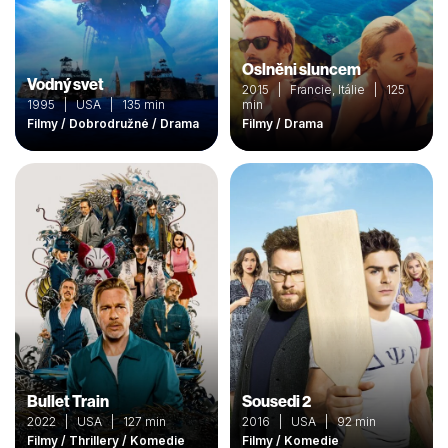
Oslněni sluncem
Vodný svet
2015 | Francie, Itálie | 125
1995 | USA | 135 min
min
Filmy / Dobrodružné / Drama
Filmy / Drama
Bullet Train
Sousedi 2
2022 | USA | 127 min
2016 | USA | 92 min
Filmy / Thrillery / Komedie
Filmy / Komedie