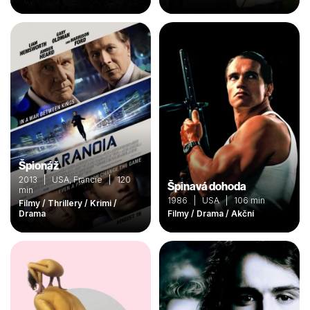
Špionáž
2013 | USA, Francie | 120
Špinavá dohoda
min
1986 | USA | 106 min
Filmy / Thrillery / Krimi /
Drama
Filmy / Drama / Akční