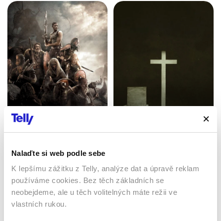
Vikingové II
Svatyně zla
2008 | USA | 110 min
2013 | USA | 99 min
Filmy / Drama / Akční
Filmy / Thrillery / Horory
Nalaďte si web podle sebe
K lepšímu zážitku z Telly, analýze dat a úpravě reklam
používáme cookies. Bez těch základních se
neobejdeme, ale u těch volitelných máte režii ve
vlastních rukou.