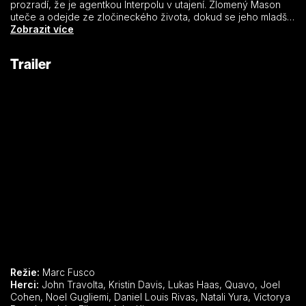
prozradí, že je agentkou Interpolu v utajení. Zlomený Mason
uteče a odejde ze zločineckého života, dokud se jeho mladší
bratr Shawn nevymkne z kloubů a nepustí se na vlastní pěst do
Zobrazit více
velké bankovní loupeže. Masonovi nezbývá nic jiného než se
vydat na pomoc, zatímco Interpol přivede Deckera v naději, že
Trailer
ho znejistí. Než do banky vtrhnou zásahové jednotky, musí
Mason použít všechny nástroje ve svém arzenálu, aby unikl
nejen s výhrou, ale i se svou životní láskou.
Režie:
Marc Fusco
Herci:
John Travolta, Kristin Davis, Lukas Haas, Quavo, Joel
Cohen, Noel Gugliemi, Daniel Louis Rivas, Natali Yura, Victorya