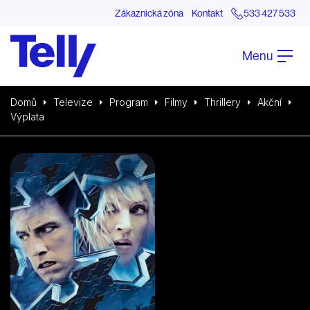
Zákaznická zóna
Kontakt
533 427 533
Menu
Domů
Televize
Program
Filmy
Thrillery
Akční
Výplata