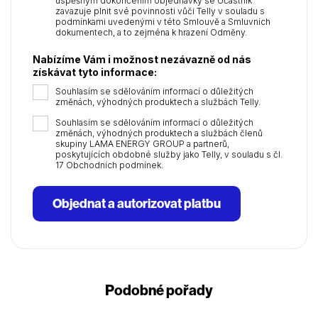
úspěšným dokončením objednávky se Účastník
zavazuje plnit své povinnosti vůči Telly v souladu s
podmínkami uvedenými v této Smlouvě a Smluvních
dokumentech, a to zejména k hrazení Odměny.
Nabízíme Vám i možnost nezávazně od nás
získávat tyto informace:
Souhlasím se sdělováním informací o důležitých
změnách, výhodných produktech a službách Telly.
Souhlasím se sdělováním informací o důležitých
změnách, výhodných produktech a službách členů
skupiny LAMA ENERGY GROUP a partnerů,
poskytujících obdobné služby jako Telly, v souladu s čl.
17 Obchodních podmínek.
Objednat a autorizovat platbu
Podobné pořady