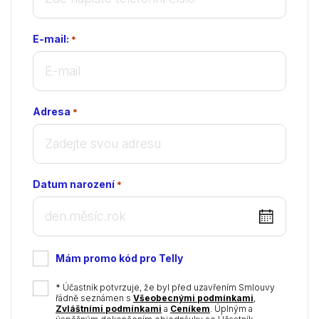
E-mail:
*
Adresa
*
Datum narození
*
DD
dot
MM
Mám promo kód pro Telly
dot
YYYY
*
* Účastník potvrzuje, že byl před uzavřením Smlouvy
řádně seznámen s
Všeobecnými podmínkami
,
Zvláštními podmínkami
a
Ceníkem
. Úplným a