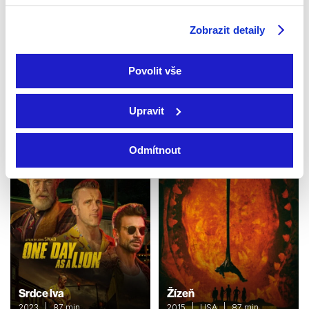
Zobrazit detaily
Křižovatka smrti 3:
Tentokráte v Paříži
Povolit vše
Čas pomsty
2007 | USA, Německo | 87
1993 | USA | 108 min
min
Filmy / Drama / Akční
Filmy / Drama / Akční
Upravit
Odmítnout
Srdce lva
Žízeň
2023 | 87 min
2015 | USA | 87 min