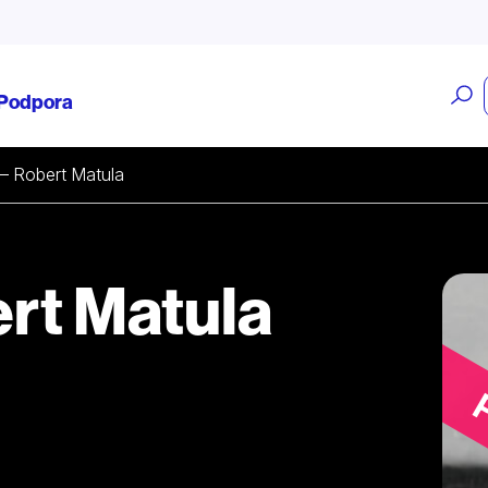
O
Podpora
v
– Robert Matula
rt Matula