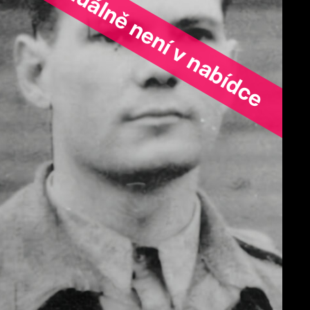
ořad aktuálně není v nabídce