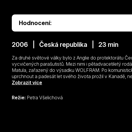
Hodnocení:
2006 | Česká republika | 23 min
Za druhé světové války bylo z Anglie do protektorátu Č
vycvičených parašutistů. Mezi nimi i pětadvacetiletý ro
Matula, zařazený do výsadku WOLFRAM. Po komunistick
uprchnout a padesát let svého života prožil v Kanadě, 
posledním žijícím výsadkářem skupiny WOLFRAM.
Zobrazit více
Režie:
Petra Všelichová