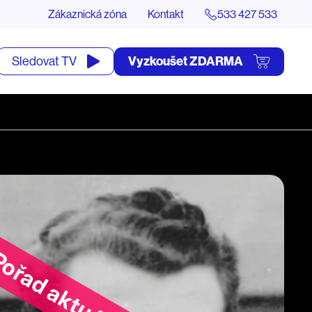
Zákaznická zóna
Kontakt
533 427 533
tevřít
Vyzkoušet ZDARMA
Sledovat TV
yhledávání