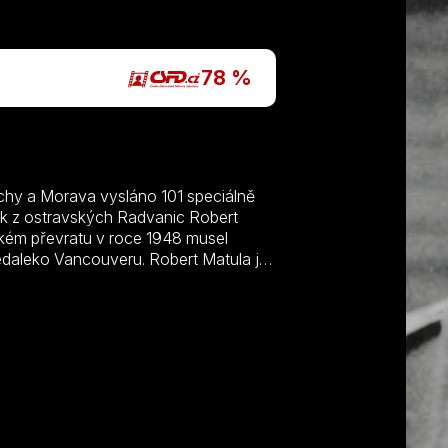
P
78 %
echy a Morava vysláno 101 speciálně
dák z ostravských Radvanic Robert
ém převratu v roce 1948 musel
nedaleko Vancouveru. Robert Matula je