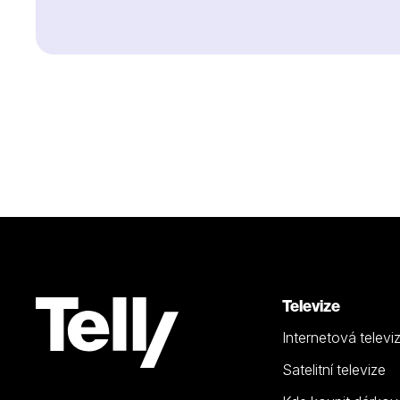
Televize
Internetová televi
Satelitní televize