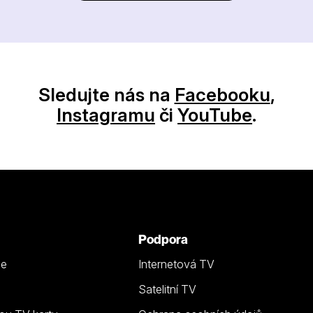
Sledujte nás na
Facebooku
,
Instagramu
či
YouTube
.
Podpora
ze
Internetová TV
Satelitní TV