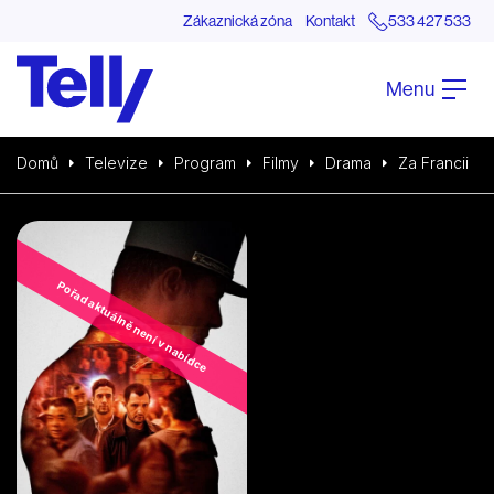
Zákaznická zóna
Kontakt
533 427 533
Menu
Domů
Televize
Program
Filmy
Drama
Za Francii
Pořad aktuálně není v nabídce