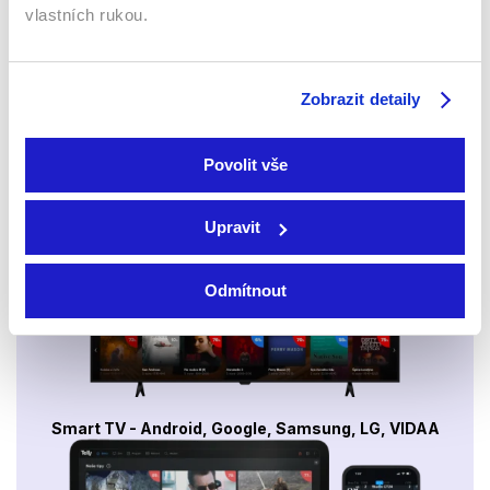
vlastních rukou.
Sledujte kdekoliv až na 6 zařízeních
Zobrazit detaily
Sledovat internetovou televizi jde odkudkoliv
po celé EU, a to až na 6 zařízeních.
Povolit vše
Upravit
Odmítnout
Smart TV - Android, Google, Samsung, LG, VIDAA